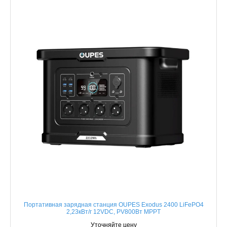
Портативная зарядная станция OUPES Exodus 2400 LiFePO4
2,23кВт/г 12VDC, PV800Вт MPPT
Уточняйте цену