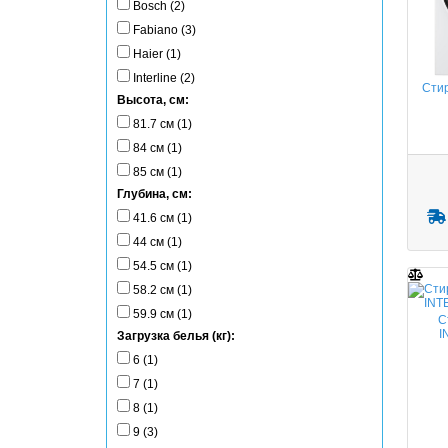
Bosch (2)
Fabiano (3)
Haier (1)
Interline (2)
Сти
Высота, см:
81.7 см (1)
84 см (1)
85 см (1)
Глубина, см:
41.6 см (1)
44 см (1)
54.5 см (1)
58.2 см (1)
59.9 см (1)
С
I
Загрузка белья (кг):
6 (1)
7 (1)
8 (1)
9 (3)