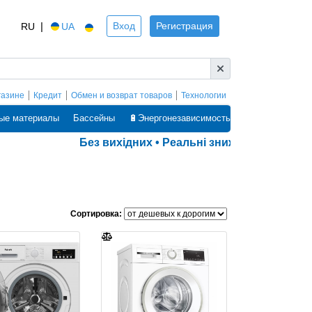
|
Вход
Регистрация
RU
UA
газине
Кредит
Обмен и возврат товаров
Технологии
ые материалы
Бассейны
🔋Энергонезависимость
Без вихідних • Реальні знижки • Оплата час
Сортировка: