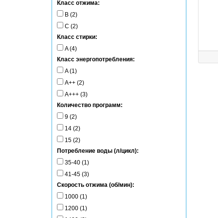
Класс отжима:
B (2)
C (2)
Класс стирки:
A (4)
Класс энергопотребления:
A (1)
A++ (2)
A+++ (3)
Количество программ:
9 (2)
14 (2)
15 (2)
Потребление воды (л/цикл):
35-40 (1)
41-45 (3)
Скорость отжима (об/мин):
1000 (1)
1200 (1)