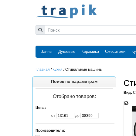
Ванны
Душевые
Керамика
Смесители
Ку
Главная
/
Кухня
/
Стиральные машины
Ст
Поиск по параметрам
Вид:
С
Отобрано товаров:
Цена:
от
до
Производители: