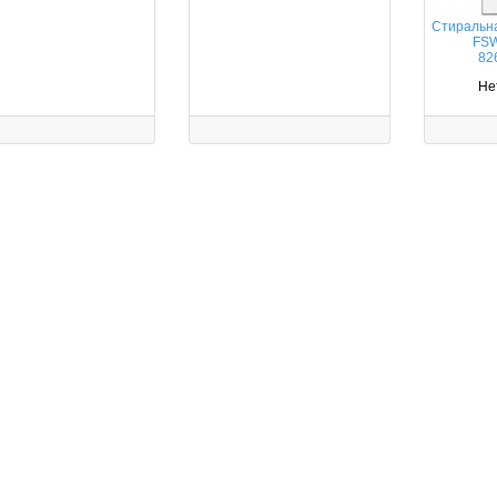
Стиральн
FSW
82
Не