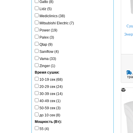
Gatto (8)
Lidz (5)
Mediclinics (38)
Mitsubishi Electric (7)
Суш
Power (19)
Энер
Palex (3)
Qtap (9)
Saniflow (4)
Vama (33)
Zinger (1)
Время сушки:
тра
10-19 сек (68)
20-29 сек (24)
30-39 сек (14)
40-49 сек (1)
50-59 сек (3)
до 10 сек (8)
Мощность (Вт):
55 (4)