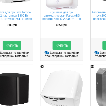
ка для рук Lidz Tarnow
Сушилка для рук
Автоматич
2 настенная 1800 Вт
автоматическая Palex ABS
рук 20
R0192WHI32511) Белая
пластик белый 2000 Вт EP-0
нержавею
1886грн.
4851грн.
Kупить
Kупить
Доставка по тарифам
Доставка по тарифам
Дост
нспортной компании
транспортной компании
трансп