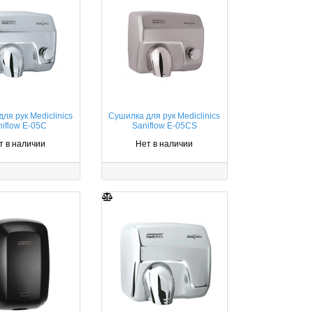
ля рук Mediclinics
Сушилка для рук Mediclinics
iflow E-05C
Saniflow E-05CS
т в наличии
Нет в наличии