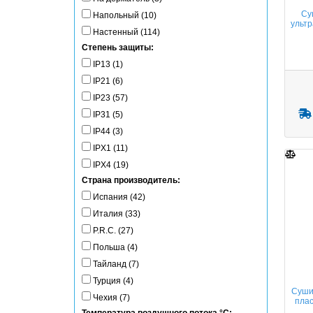
Су
Напольный (10)
ультр
Настенный (114)
Степень защиты:
IP13 (1)
IP21 (6)
IP23 (57)
IP31 (5)
IP44 (3)
IPX1 (11)
IPX4 (19)
Страна производитель:
Испания (42)
Италия (33)
P.R.C. (27)
Польша (4)
Тайланд (7)
Турция (4)
Суши
Чехия (7)
плас