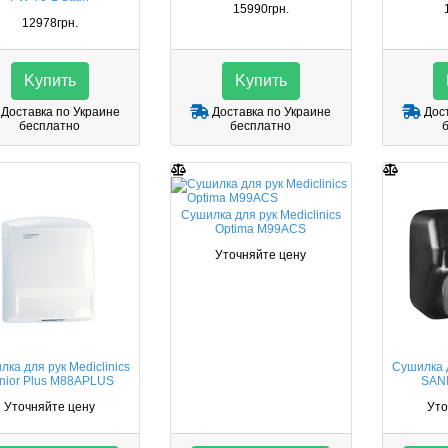
15990грн.
12978грн.
Kупить
Kупить
Доставка по Украине
Доставка по Украине
Дост
бесплатно
бесплатно
Сушилка для рук Mediclinics
Optima M99ACS
Уточняйте цену
ка для рук Mediclinics
Сушилка д
nior Plus M88APLUS
SAN
Уточняйте цену
Уто