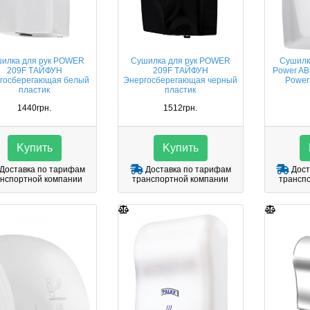
илка для рук POWER
Сушилка для рук POWER
Сушилк
209F ТАЙФУН
209F ТАЙФУН
Power AB
госберегающая белый
Энергосберегающая черный
Power
пластик
пластик
1440грн.
1512грн.
Kупить
Kупить
Доставка по тарифам
Доставка по тарифам
Дост
нспортной компании
транспортной компании
трансп