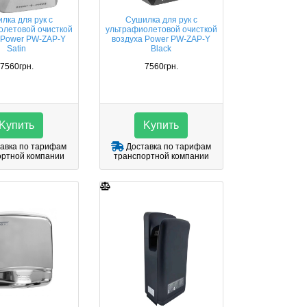
лка для рук с
Cушилка для рук с
олетовой очисткой
ультрафиолетовой очисткой
 Power PW-ZAP-Y
воздуха Power PW-ZAP-Y
Satin
Black
7560грн.
7560грн.
Kупить
Kупить
авка по тарифам
Доставка по тарифам
ортной компании
транспортной компании