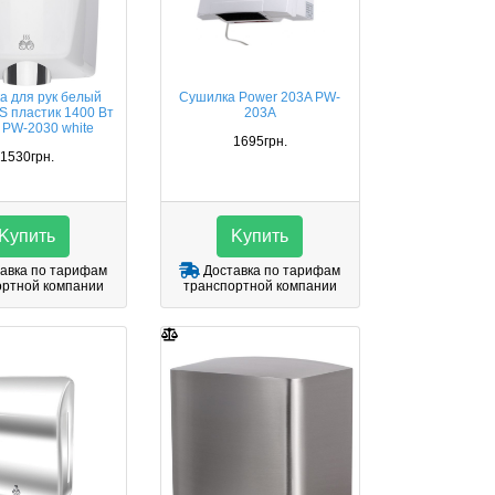
а для рук белый
Сушилка Power 203A PW-
S пластик 1400 Вт
203A
 PW-2030 white
1695грн.
1530грн.
Kупить
Kупить
авка по тарифам
Доставка по тарифам
ортной компании
транспортной компании