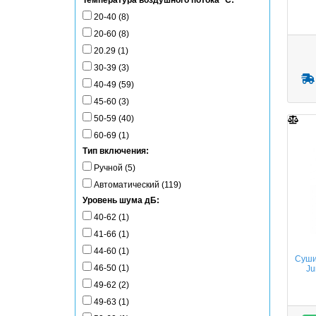
Температура воздушного потока °C:
20-40 (8)
20-60 (8)
20.29 (1)
30-39 (3)
40-49 (59)
45-60 (3)
50-59 (40)
60-69 (1)
Тип включения:
Ручной (5)
Автоматический (119)
Уровень шума дБ:
40-62 (1)
41-66 (1)
44-60 (1)
Сушил
46-50 (1)
Ju
49-62 (2)
49-63 (1)