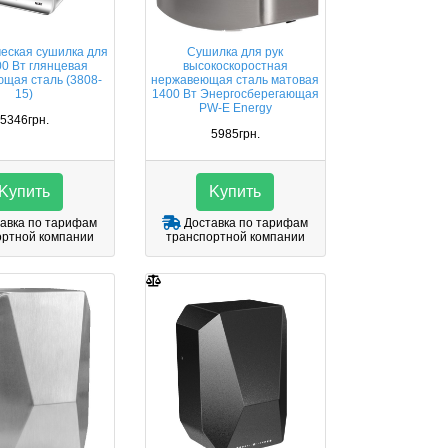
еская сушилка для
Сушилка для рук
00 Вт глянцевая
высокоскоростная
щая сталь (3808-
нержавеющая сталь матовая
15)
1400 Вт Энергосберегающая
PW-E Energy
5346грн.
5985грн.
Kупить
Kупить
авка по тарифам
Доставка по тарифам
ортной компании
транспортной компании