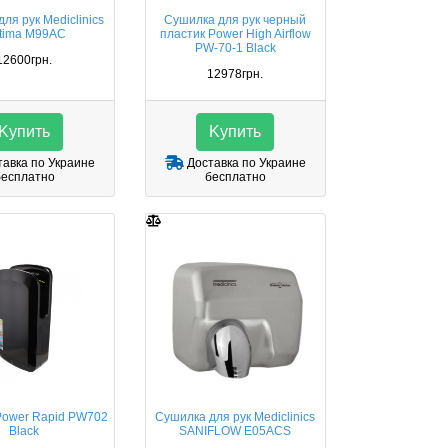
ля рук Mediclinics
Сушилка для рук черный
tima M99AC
пластик Power High Airflow
PW-70-1 Black
12600грн.
12978грн.
Kупить
Kупить
авка по Украине
Доставка по Украине
бесплатно
бесплатно
Power Rapid PW702
Сушилка для рук Mediclinics
Black
SANIFLOW E05ACS