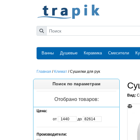
Ванны
Душевые
Керамика
Смесители
Ку
Главная
/
Климат
/
Сушилки для рук
Су
Поиск по параметрам
Вид:
С
Отобрано товаров:
Цена:
от
до
Производители: