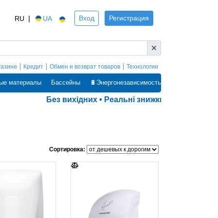
|
Вход
Регистрация
RU
UA
газине
Кредит
Обмен и возврат товаров
Технологии
ые материалы
Бассейны
🔋Энергонезависимость
Без вихідних • Реальні знижки • Оплата частинами
Сортировка: