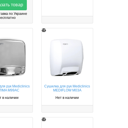
зать товар
авка по Украине
бесплатно
ля рук Mediclinics
Сушилка для рук Mediclinics
TIMA M99AC
MEDIFLOW M03A
т в наличии
Нет в наличии