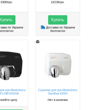
15990грн.
16236грн.
Kупить
Kупить
авка по Украине
Доставка по Украине
бесплатно
бесплатно
ля рук Mediclinics
Сушилка для рук Mediclinics
IFLOW E05AB
Saniflow E05A
чняйте цену
Нет в наличии