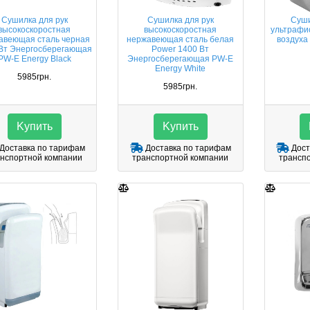
Сушилка для рук
Сушилка для рук
Cуши
высокоскоростная
высокоскоростная
ультрафи
авеющая сталь черная
нержавеющая сталь белая
воздуха
Вт Энергосберегающая
Power 1400 Вт
PW-E Energy Black
Энергосберегающая PW-E
Energy White
5985грн.
5985грн.
Kупить
Kупить
Доставка по тарифам
Доставка по тарифам
Дост
нспортной компании
транспортной компании
трансп