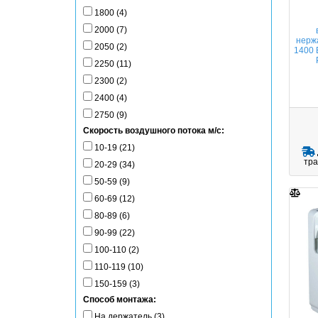
1800 (4)
2000 (7)
нерж
2050 (2)
1400 
2250 (11)
2300 (2)
2400 (4)
2750 (9)
Скорость воздушного потока м/с:
10-19 (21)
тра
20-29 (34)
50-59 (9)
60-69 (12)
80-89 (6)
90-99 (22)
100-110 (2)
110-119 (10)
150-159 (3)
Способ монтажа:
На держатель (3)