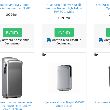
шилка для рук Zinger
Сушилка для рук белый
Сушилка д
а білий пластик ZG-828
пластик Power High Airflow
Op
PW-70-1 White
10994грн.
11190грн.
Kупить
Kупить
Доставка по Украине
Доставка по Украине
Дост
бесплатно
бесплатно
лка для рук сатиновый
Сушилка Power Rapid PW702
Сушилка 
тик Power High Airflow
Satin 11110
PW-70-1 Satin