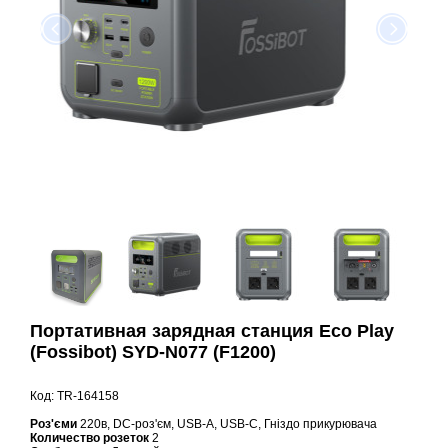
Портативная зарядная станция Eco Play
(Fossibot) SYD-N077 (F1200)
Код: TR-164158
Роз'єми
220в, DC-роз'єм, USB-A, USB-C, Гніздо прикурювача
Количество розеток
2