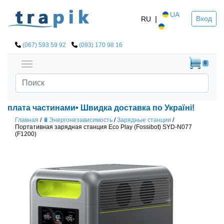
UA
|
Вход
RU
(067) 593 59 92
(093) 170 98 16
0
плата частинами• Швидка доставка по Україні!
Главная
/
🔋Энергонезависимость
/
Зарядные станции
/
Портативная зарядная станция Eco Play (Fossibot) SYD-N077
(F1200)