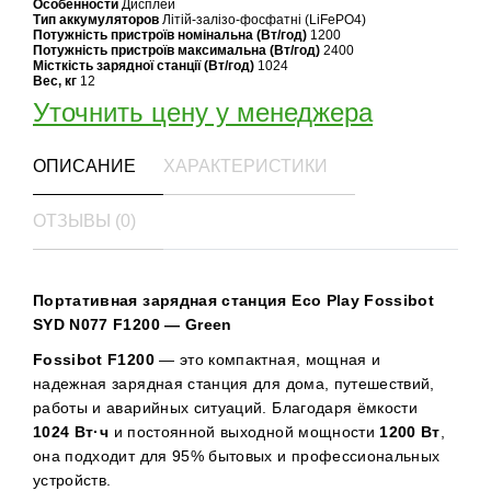
Особенности
Дисплей
Тип аккумуляторов
Літій-залізо-фосфатні (LiFePO4)
Потужність пристроїв номінальна (Вт/год)
1200
Потужність пристроїв максимальна (Вт/год)
2400
Місткість зарядної станції (Вт/год)
1024
Вес, кг
12
Уточнить цену у менеджера
ОПИСАНИЕ
ХАРАКТЕРИСТИКИ
ОТЗЫВЫ (0)
Портативная зарядная станция Eco Play Fossibot
SYD N077 F1200 — Green
Fossibot F1200
— это компактная, мощная и
надежная зарядная станция для дома, путешествий,
работы и аварийных ситуаций. Благодаря ёмкости
1024 Вт·ч
и постоянной выходной мощности
1200 Вт
,
она подходит для 95% бытовых и профессиональных
устройств.