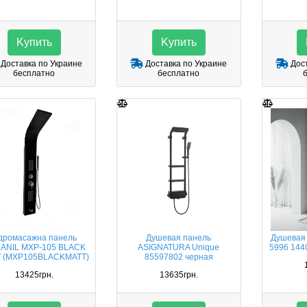
Kупить
Kупить
Доставка по Украине
Доставка по Украине
Дост
бесплатно
бесплатно
ідромасажна панель
Душевая панель
Душевая 
ANIL MXP-105 BLACK
ASIGNATURA Unique
5996 1440
 (MXP105BLACKMATT)
85597802 черная
13425грн.
13635грн.