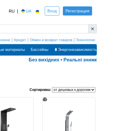
|
Вход
Регистрация
RU
UA
газине
Кредит
Обмен и возврат товаров
Технологии
ые материалы
Бассейны
🔋Энергонезависимость
Без вихідних • Реальні знижки • Оплата частинам
Сортировка: