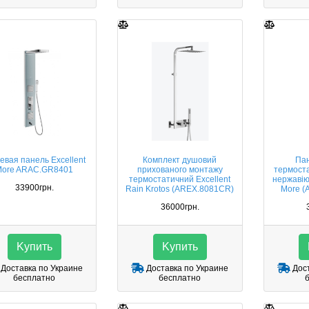
евая панель Excellent
Комплект душовий
Па
More ARAC.GR8401
прихованого монтажу
термоста
термостатичний Excellent
нержавію
33900грн.
Rain Krotos (AREX.8081CR)
More (
36000грн.
Kупить
Kупить
Доставка по Украине
Доставка по Украине
Дост
бесплатно
бесплатно