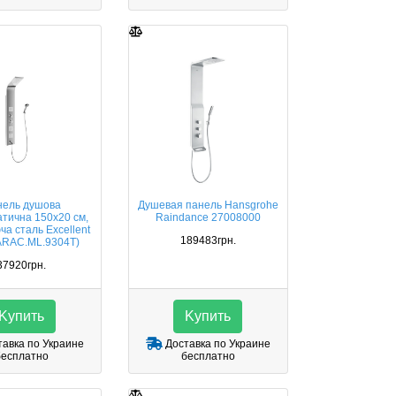
нель душова
Душевая панель Hansgrohe
тична 150х20 см,
Raindance 27008000
ча сталь Excellent
189483грн.
ARAC.ML.9304T)
37920грн.
Kупить
Kупить
авка по Украине
Доставка по Украине
бесплатно
бесплатно