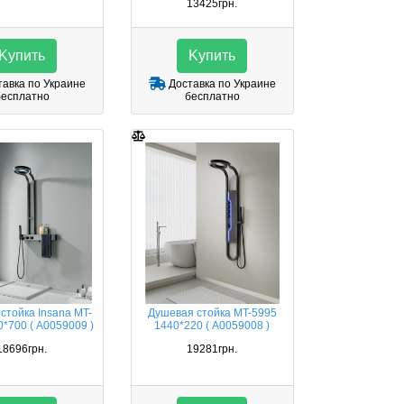
13425грн.
Kупить
Kупить
авка по Украине
Доставка по Украине
бесплатно
бесплатно
стойка Insana MT-
Душевая стойка MT-5995
*700 ( А0059009 )
1440*220 ( А0059008 )
18696грн.
19281грн.