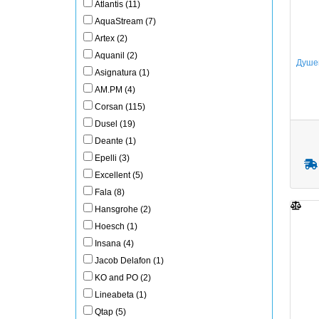
Atlantis (11)
AquaStream (7)
Artex (2)
Aquanil (2)
Душев
Asignatura (1)
AM.PM (4)
Corsan (115)
Dusel (19)
Deante (1)
Epelli (3)
Excellent (5)
Fala (8)
Hansgrohe (2)
Hoesch (1)
Insana (4)
Jacob Delafon (1)
KO and PO (2)
Lineabeta (1)
Qtap (5)