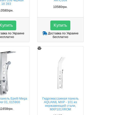
ream 108 черная
AR-C009
18 393
10580грн.
10580грн.
Kупить
Kупить
авка по Украине
Доставка по Украине
бесплатно
бесплатно
анель Epelli Mega
Гидромассажная панель
er 01, 015900
AQUANIL MXP - 101 из
нержавеющей стали,
11658грн.
MXP101XROM