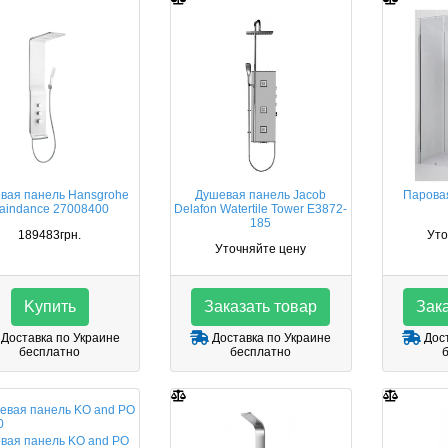
вая панель Hansgrohe
Душевая панель Jacob
Парова
aindance 27008400
Delafon Watertile Tower E3872-
185
189483грн.
Уто
Уточняйте цену
Kупить
Заказать товар
Зака
Доставка по Украине
Доставка по Украине
Дост
бесплатно
бесплатно
вая панель KO and PO