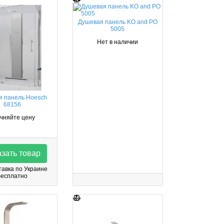
Душевая панель KO and PO
5005
Нет в наличии
я панель Hoesch
68156
чняйте цену
зать товар
авка по Украине
бесплатно