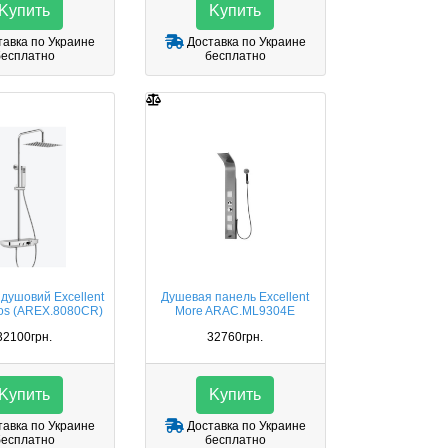
Kупить
Kупить
авка по Украине
Доставка по Украине
бесплатно
бесплатно
душовий Excellent
Душевая панель Excellent
tos (AREX.8080CR)
More ARAC.ML9304E
32100грн.
32760грн.
Kупить
Kупить
авка по Украине
Доставка по Украине
бесплатно
бесплатно