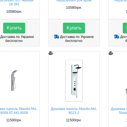
uaStream 107 черная
AquaStream 108 хром
AquaSt
18 391
10580грн.
10580грн.
Kупить
Kупить
Доставка по Украине
Доставка по Украине
Дост
бесплатно
бесплатно
ая панель Atlantis AKL
Душевая панель Atlantis AKL
Душевая п
9008 AT-AKL9008
9023-2
Show
11500грн.
11500грн.