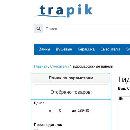
Ванны
Душевые
Керамика
Смесители
Ку
Главная
/
Смесители
/
Гидромассажные панели
Ги
Поиск по параметрам
Вид:
С
Отобрано товаров:
Цена:
от
до
Производители: