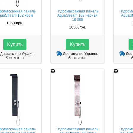
ромассажная панель
Гидромассажная панель
Гидром
quaStream 102 хром
AquaStream 102 черная
AquaSt
18 388
10580грн.
10580грн.
Kупить
Kупить
Доставка по Украине
Доставка по Украине
Дост
бесплатно
бесплатно
ромассажная панель
Гидромассажная панель
Гидром