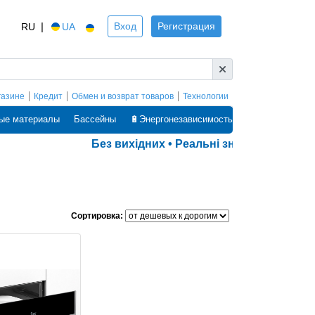
|
Вход
Регистрация
RU
UA
газине
Кредит
Обмен и возврат товаров
Технологии
ые материалы
Бассейны
🔋Энергонезависимость
Без вихідних • Реальні знижки • Оплата 
Сортировка: