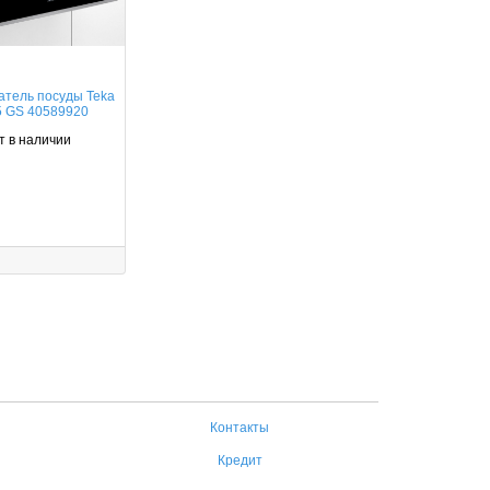
атель посуды Teka
5 GS 40589920
т в наличии
Контакты
Кредит