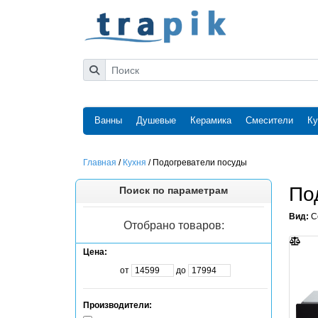
Ванны
Душевые
Керамика
Смесители
Ку
Главная
/
Кухня
/
Подогреватели посуды
По
Поиск по параметрам
Вид:
С
Отобрано товаров:
Цена:
от
до
Производители: