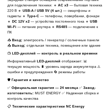
для подключения техники: 🔹
AC x3
— бытовая техника
220 В 🔹
USB-A / USB 5V (4 шт.)
— смартфоны и
гаджеты 🔹
Type-C
— телефоны, повербанки, фонари
🔹
DC 12V x2
— устройства постоянного тока 🔹
USB
Wi-Fi
— питание роутера 🔹
RS485
— подключение к
ПК
📥
Вход:
электросеть / генератор / солнечные панели
📤
Выход:
отдельная техника, помещение или здание
📺
LED-дисплей — контроль в реальном времени
Информативный
LED-дисплей
отображает: 📊
текущую мощность 🔋 уровень заряда аккумулятора ⚠️
ошибки и предупреждения 🔄 режимы работы
🛡️
Гарантия и качество
✅
Официальная гарантия — 24 месяца
✅
Завод-
изготовитель:
MUST ENERGY ✅ Надежная сборка и
контроль качества
📋
Технические характеристики NC Energy