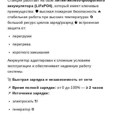
Станция работает на базе
литий-железо-фосфатного
аккумулятора (LiFePO4)
, который имеет ключевые
преимущества: 🛡️ высокая пожарная безопасность 🔥
стабильная работа при высоких температурах 🔄
большой ресурс циклов заряд/разряд 🧠 встроенная
защита от:
перегрузки
перегрева
короткого замыкания
Аккумулятор адаптирован к сложным условиям
эксплуатации и обеспечивает надежную работу
системы.
🚀
Быстрая зарядка и независимость от сети
📌
Время полной зарядки:
от 0 до 100% —
≥ 2 часов
📌
Источники зарядки:
электросеть 🔌
генератор ⚙️