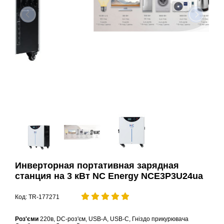
Инверторная портативная зарядная
станция на 3 кВт NC Energy NCE3P3U24ua
Код: TR-177271
Роз'єми
220в, DC-роз'єм, USB-A, USB-C, Гніздо прикурювача