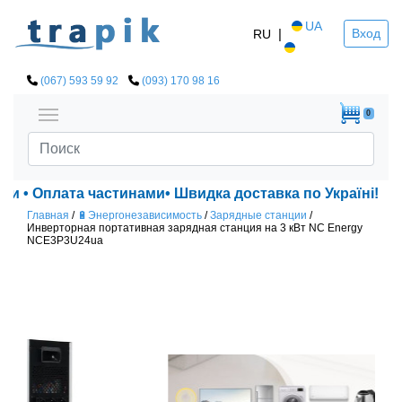
UA
|
Вход
RU
(067) 593 59 92
(093) 170 98 16
0
Оплата частинами• Швидка доставка по Україні!
Главная
/
🔋Энергонезависимость
/
Зарядные станции
/
Инверторная портативная зарядная станция на 3 кВт NC Energy
NCE3P3U24ua