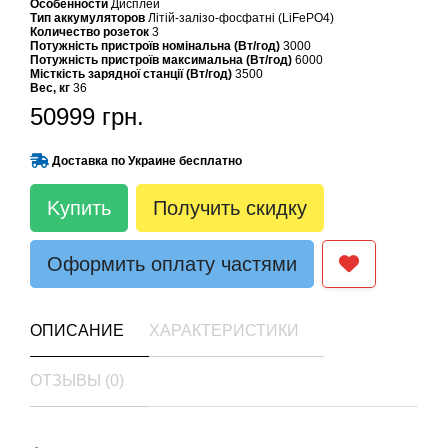
Особенности
Дисплей
Тип аккумуляторов
Літій-залізо-фосфатні (LiFePO4)
Количество розеток
3
Потужність пристроїв номінальна (Вт/год)
3000
Потужність пристроїв максимальна (Вт/год)
6000
Місткість зарядної станції (Вт/год)
3500
Вес, кг
36
50999 грн.
Доставка по Украине бесплатно
Kупить
Получить скидку
Оформить оплату частями
ОПИСАНИЕ
ХАРАКТЕРИСТИКИ
ОТЗЫВЫ (0)