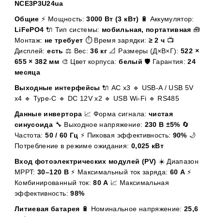
NCE3P3U24ua
Общие
⚡ Мощность:
3000 Вт (3 кВт)
🔋 Аккумулятор:
LiFePO4
🔌 Тип системы:
мобильная, портативная
🧰
Монтаж:
не требует
⏱️ Время зарядки:
≥ 2 ч
📺
Дисплей:
есть
⚖️ Вес:
36 кг
📐 Размеры (Д×В×Г):
522 ×
655 × 382 мм
🎨 Цвет корпуса:
белый
🛡️ Гарантия:
24
месяца
Выходные интерфейсы
🔌 AC x3 🔹 USB-A / USB 5V
x4 🔹 Type-C 🔹 DC 12V x2 🔹 USB Wi-Fi 🔹 RS485
Данные инвертора
📈 Форма сигнала:
чистая
синусоида
🔧 Выходное напряжение:
230 В ±5%
🔄
Частота:
50 / 60 Гц
⚡ Пиковая эффективность:
90%
🌙
Потребление в режиме ожидания:
0,025 кВт
Вход фотоэлектрических модулей (PV)
☀️ Диапазон
MPPT:
30–120 В
⚡ Максимальный ток заряда:
60 А
⚡
Комбинированный ток:
80 А
📈 Максимальная
эффективность:
98%
Литиевая батарея
🔋 Номинальное напряжение:
25,6