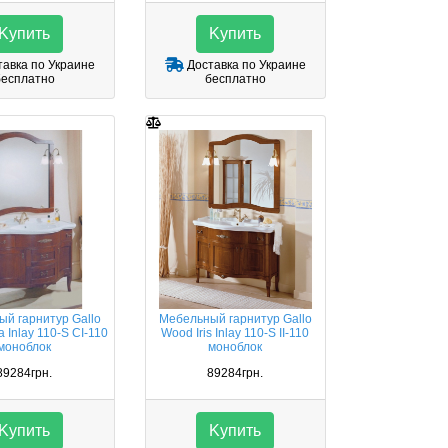
Kупить
Kупить
авка по Украине
Доставка по Украине
бесплатно
бесплатно
й гарнитур Gallo
Мебельный гарнитур Gallo
 Inlay 110-S CI-110
Wood Iris Inlay 110-S II-110
моноблок
моноблок
89284грн.
89284грн.
Kупить
Kупить