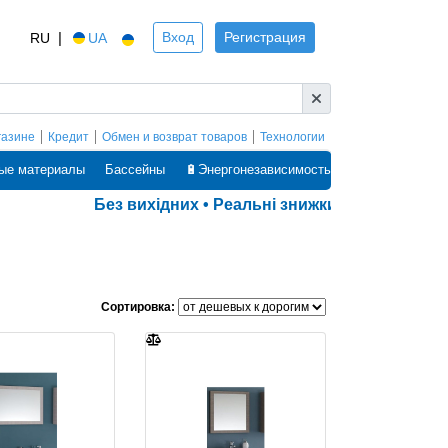
|
Вход
Регистрация
RU
UA
газине
Кредит
Обмен и возврат товаров
Технологии
ые материалы
Бассейны
🔋Энергонезависимость
Без вихідних • Реальні знижки • Оплата частинами• 
Сортировка: