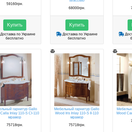
stracciato
59160грн.
68000грн.
Kупить
Kупить
Доставка по Украине
Доставка по Украине
Дост
бесплатно
бесплатно
льный гарнитур Gallo
Мебельный гарнитур Gallo
Мебельны
Calla Inlay 110-S CI-110
Wood Iris Inlay 110-S II-110
Wood Cam
мрамор
мрамор
75718грн.
75718грн.