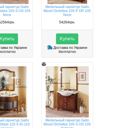
й гарнитур Gallo
Мебельный гарнитур Gallo
idea 105-S OS-105
Wood Orchidea 105-P OP-105
Noce
Noce
52564грн.
54264грн.
Kупить
Kупить
авка по Украине
Доставка по Украине
бесплатно
бесплатно
й гарнитур Gallo
Мебельный гарнитур Gallo
 Glass 110-S IG-110
Wood Orchidea 105-S OS-105