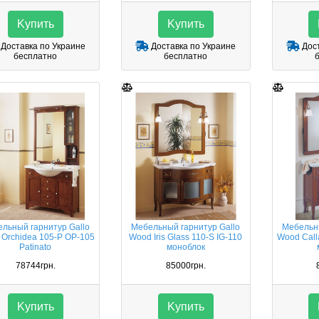
Kупить
Kупить
Доставка по Украине
Доставка по Украине
Дост
бесплатно
бесплатно
льный гарнитур Gallo
Мебельный гарнитур Gallo
Мебельны
Orchidea 105-P OP-105
Wood Iris Glass 110-S IG-110
Wood Calla
Patinato
моноблок
78744грн.
85000грн.
Kупить
Kупить