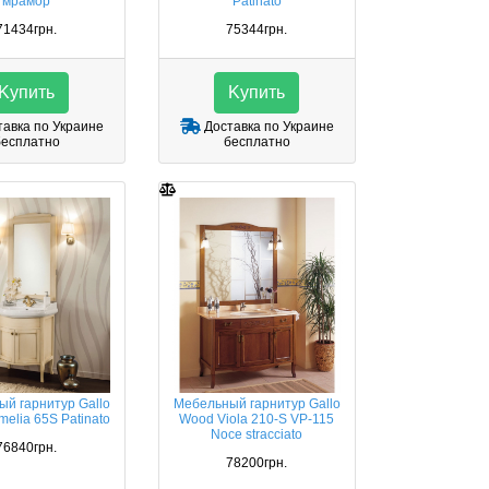
мрамор
Patinato
71434грн.
75344грн.
Kупить
Kупить
авка по Украине
Доставка по Украине
бесплатно
бесплатно
й гарнитур Gallo
Мебельный гарнитур Gallo
elia 65S Patinato
Wood Viola 210-S VP-115
Noce stracciato
76840грн.
78200грн.