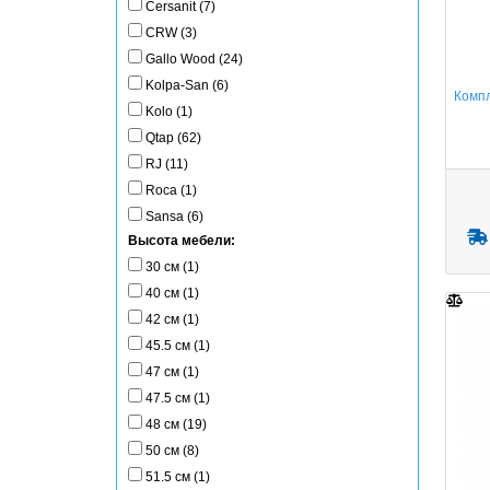
Cersanit (7)
CRW (3)
Gallo Wood (24)
Kolpa-San (6)
Комп
Kolo (1)
Qtap (62)
RJ (11)
Roca (1)
Sansa (6)
Высота мебели:
30 см (1)
40 см (1)
42 см (1)
45.5 см (1)
47 см (1)
47.5 см (1)
48 см (19)
50 см (8)
51.5 см (1)