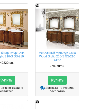
й гарнитур Gallo
Мебельный гарнитур Gallo
lio 210-S GS-210
Wood Giglio 210-S GS-210
ORO
49220грн.
278970грн.
Kупить
Kупить
авка по Украине
Доставка по Украине
бесплатно
бесплатно