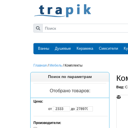
Ванны
Душевые
Керамика
Смесители
Ку
Главная
/
Мебель
/
Комплекты
Ко
Поиск по параметрам
Вид:
С
Отобрано товаров:
Цена:
от
до
Производители: