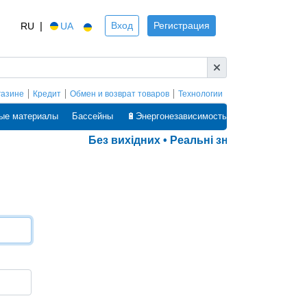
|
Вход
Регистрация
RU
UA
газине
Кредит
Обмен и возврат товаров
Технологии
ые материалы
Бассейны
🔋Энергонезависимость
Без вихідних • Реальні знижки • Оплата 