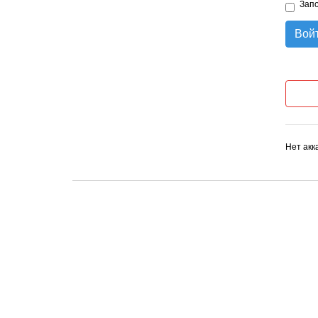
Зап
Вой
Нет акк