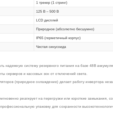
1 трекер (1 стринг)
125 В – 500 В
LCD дисплей
Природное (абсолютно бесшумно)
IP65 (герметичный корпус)
Чистая синусоида
ь надежную систему резервного питания на базе 48В аккумуля
ы серверов и кассовых зон от отключений света.
нтиляторов (природное охлаждение) делает работу инвертора не
мгновенно реагирует на перегрузки или короткие замыкания, с
рофессиональную упаковку для сохранности высокотехнологич