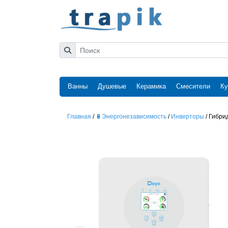
Ванны
Душевые
Керамика
Смесители
Ку
Главная
/
🔋Энергонезависимость
/
Инверторы
/
Гибри