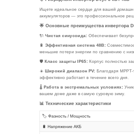
Ищете идеальное сердце для вашей домашне
аккумуляторов — это профессиональное реш
🌟 Основные преимущества инвертора De
🔌
Чистая синусоида:
Обеспечивает безупре
🔋
Эффективная система 48В:
Совместимос
меньшие потери энергии по сравнению с ни
🛡️
Класс защиты IP65:
Корпус полностью защ
☀️
Широкий диапазон PV:
Благодаря MPPT-т
эффективно работает в течение всего дня.
🌡️
Работа в экстремальных условиях:
Уник
вашем доме даже в самую суровую зиму.
📊 Технические характеристики
🏷️ Фазность / Мощность
🔋 Напряжение АКБ