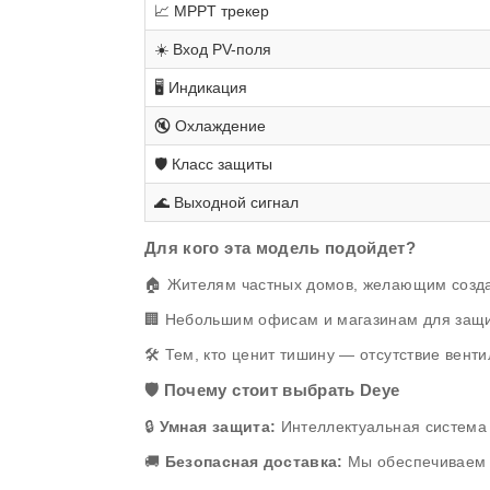
📈 MPPT трекер
☀️ Вход PV-поля
🖥️ Индикация
🔇 Охлаждение
🛡️ Класс защиты
🌊 Выходной сигнал
Для кого эта модель подойдет?
🏠 Жителям частных домов, желающим создат
🏢 Небольшим офисам и магазинам для защит
🛠️ Тем, кто ценит тишину — отсутствие ве
🛡️ Почему стоит выбрать Deye
🔒
Умная защита:
Интеллектуальная система 
🚚
Безопасная доставка:
Мы обеспечиваем п