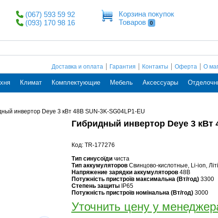
Корзина покупок
(067) 593 59 92
Товаров
(093) 170 98 16
0
Доставка и оплата
Гарантия
Контакты
Оферта
О ма
хня
Климат
Комплектующие
Мебель
Аксессуары
Отделочн
дный инвертор Deye 3 кВт 48В SUN-3K-SG04LP1-EU
Гибридный инвертор Deye 3 кВт
Код: TR-177276
Тип синусоїди
чиста
Тип аккумуляторов
Cвинцово-кислотные, Li-ion, Лі
Напряжение зарядки аккумуляторов
48В
Потужність пристроїв максимальна (Вт/год)
3300
Степень защиты
IP65
Потужність пристроїв номінальна (Вт/год)
3000
Уточнить цену у менеджер