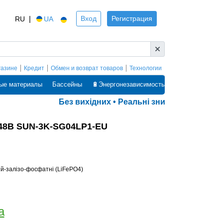
|
Вход
Регистрация
RU
UA
газине
Кредит
Обмен и возврат товаров
Технологии
ые материалы
Бассейны
🔋Энергонезависимость
Без вихідних • Реальні знижки • Оплата ча
 48В SUN-3K-SG04LP1-EU
тій-залізо-фосфатні (LiFePO4)
а