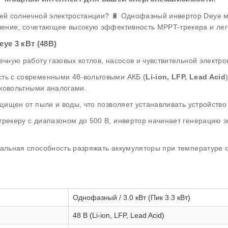
й солнечной электростанции? 🔋 Однофазный инвертор Deye м
ение, сочетающее высокую эффективность MPPT-трекера и ле
ye 3 кВт (48В)
чную работу газовых котлов, насосов и чувствительной электро
ть с современными 48-вольтовыми АКБ (
Li-ion, LFP, Lead Acid
зковольтными аналогами.
ищен от пыли и воды, что позволяет устанавливать устройство
рекеру с диапазоном до 500 В, инвертор начинает генерацию 
альная способность разряжать аккумуляторы при температуре 
Однофазный / 3.0 кВт (Пик 3.3 кВт)
48 В (Li-ion, LFP, Lead Acid)