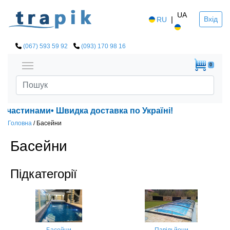
UA
|
Вхід
RU
(067) 593 59 92
(093) 170 98 16
0
Швидка доставка по Україні!
Головна
/
Басейни
Басейни
Підкатегорії