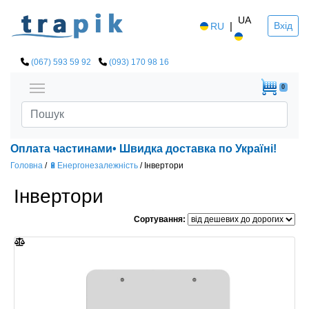
UA
|
Вхід
RU
(067) 593 59 92
(093) 170 98 16
0
 Оплата частинами• Швидка доставка по Україні!
Головна
/
🔋Енергонезалежність
/
Інвертори
Інвертори
Сортування: