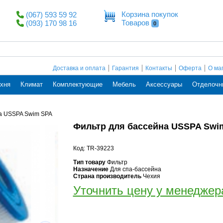
Корзина покупок
(067) 593 59 92
Товаров
(093) 170 98 16
0
Доставка и оплата
Гарантия
Контакты
Оферта
О ма
хня
Климат
Комплектующие
Мебель
Аксессуары
Отделочн
на USSPA Swim SPA
Фильтр для бассейна USSPA Swi
Код: TR-39223
Тип товару
Фильтр
Назначение
Для спа-бассейна
Страна производитель
Чехия
Уточнить цену у менеджер