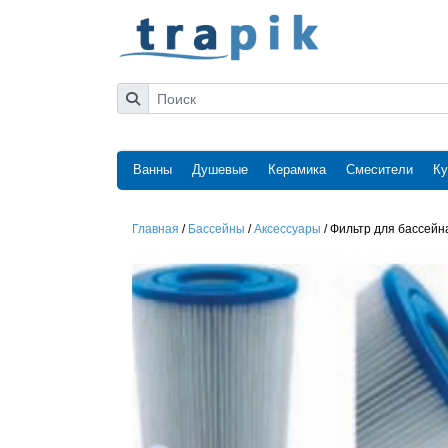
Ванны
Душевые
Керамика
Смесители
Ку
Главная
/
Бассейны
/
Аксессуары
/
Фильтр для бассей