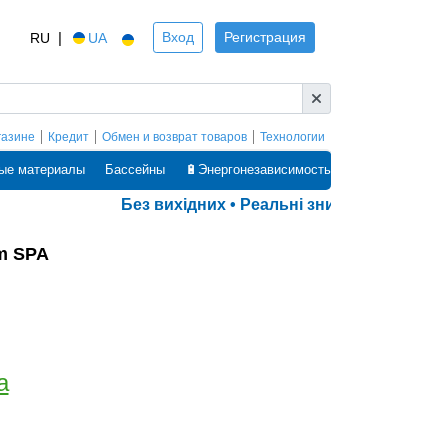
|
Вход
Регистрация
RU
UA
газине
Кредит
Обмен и возврат товаров
Технологии
ые материалы
Бассейны
🔋Энергонезависимость
Без вихідних • Реальні знижки • Оплата ч
m SPA
а