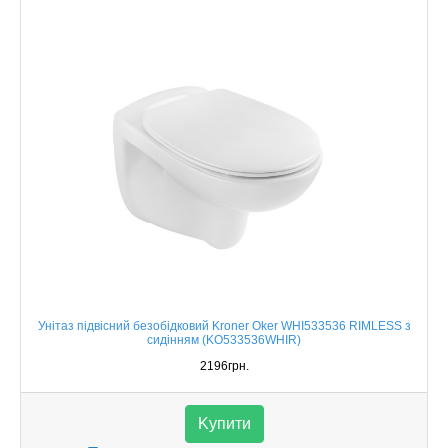
Унітаз підвісний безобідковий Kroner Oker WHI533536 RIMLESS з
сидінням (KO533536WHIR)
2196грн.
Kупити