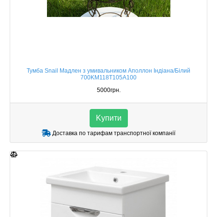
Тумба Snail Мадлен з умивальником Аполлон Індіана/Білий
700KM118T105A100
5000грн.
Kупити
Доставка по тарифам транспортної компанії