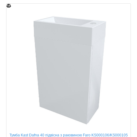
Тумба Kast Dafna 40 підвісна з раковиною Faro KS000106/KS000105