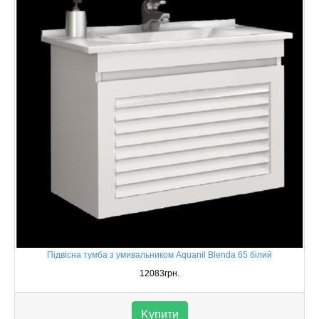
Підвісна тумба з умивальником Aquanil Blenda 65 білий
12083грн.
Kупити