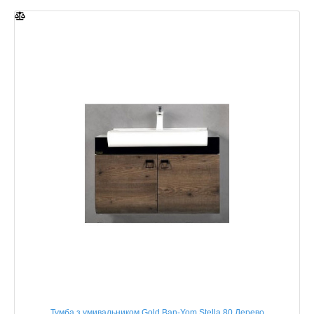
Тумба з умивальником Gold Ban-Yom Stella 80 Дерево