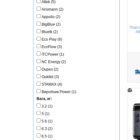
Altek (5)
Ansmann (2)
Appollo (2)
BigBlue (2)
Порта
Bluetti (2)
Al
Eco Play (6)
EcoFlow (3)
ITCPower (1)
NC Energy (2)
Oupes (2)
Oukitel (3)
STAMAX (4)
Виробник Power (1)
Вага, кг:
3.2 (1)
5 (1)
5.6 (1)
6.3 (2)
6.5 (1)