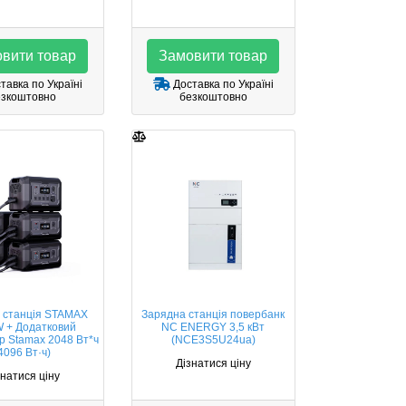
вити товар
Замовити товар
тавка по Україні
Доставка по Україні
езкоштовно
безкоштовно
 станція STAMAX
Зарядна станція повербанк
 + Додатковий
NC ENERGY 3,5 кВт
р Stamax 2048 Вт*ч
(NCE3S5U24ua)
4096 Вт·ч)
Дізнатися ціну
знатися ціну