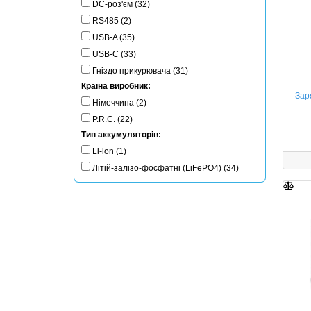
DC-роз'єм (32)
RS485 (2)
USB-A (35)
USB-C (33)
Гніздо прикурювача (31)
Країна виробник:
Зар
Німеччина (2)
P.R.C. (22)
Тип аккумуляторів:
Li-ion (1)
Літій-залізо-фосфатні (LiFePO4) (34)