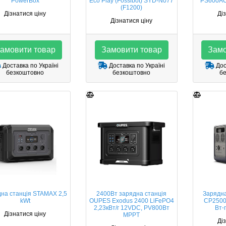
PowerBox
Eco Play (Fossibot) SYD-N077
PS600AC
(F1200)
Дізнатися ціну
Ді
Дізнатися ціну
амовити товар
Замовити товар
Замо
Доставка по Україні
Доставка по Україні
Дос
безкоштовно
безкоштовно
б
на станція STAMAX 2,5
2400Вт зарядна станція
Зарядна
kWt
OUPES Exodus 2400 LiFePO4
CP2500 
2,23кВт/г 12VDC, PV800Вт
Вт⋅
Дізнатися ціну
MPPT
Ді