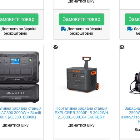
Дізнатися ціну
амовити товар
Замовити товар
Замо
Доставка по Україні
Доставка по Україні
Дос
безкоштовно
безкоштовно
б
тивна зарядна станція
Портативна зарядна станція
Зарядна
ti AC300 3000W + Bluetti
EXPLORER 2000PLS 2042WH
2500W
00K (AC300+B300K)
21-0001-000184 JACKERY
акумулято
(
Дізнатися ціну
Дізнатися ціну
Ді