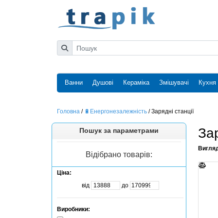
Ванни
Душові
Кераміка
Змішувачі
Кухня
Головна
/
🔋Енергонезалежність
/
Зарядні станції
Зар
Пошук за параметрами
Вигля
Відібрано товарів:
Ціна:
від
до
Виробники: