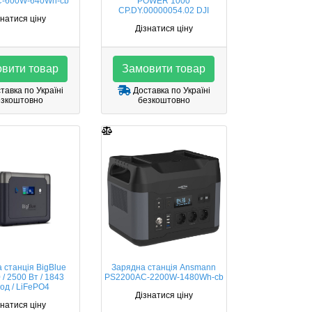
-600W-640Wh-cb
POWER 1000
CP.DY.00000054.02 DJI
знатися ціну
Дізнатися ціну
вити товар
Замовити товар
тавка по Україні
Доставка по Україні
езкоштовно
безкоштовно
 станція BigBlue
Зарядна станція Ansmann
/ 2500 Вт / 1843
PS2200AC-2200W-1480Wh-cb
год / LiFePO4
Дізнатися ціну
знатися ціну