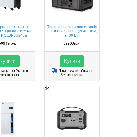
орна портативна
Портативна зарядна станція
танція на 3 кВт NC
CTOLITY AP2000 (2048 Вт·ч,
y NCE3P3U24ua
2400 Вт)
50999грн.
59900грн.
Kупити
Kупити
тавка по Україні
Доставка по Україні
езкоштовно
безкоштовно