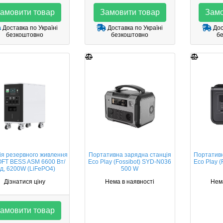
амовити товар
Замовити товар
Замо
Доставка по Україні
Доставка по Україні
Дос
безкоштовно
безкоштовно
б
ія резервного живлення
Портативна зарядна станція
Портативн
FT BESS ASM 6600 Вт/
Eco Play (Fossibot) SYD-N036
Eco Play 
од, 6200W (LiFePO4)
500 W
Дізнатися ціну
Нема в наявності
Нема
амовити товар