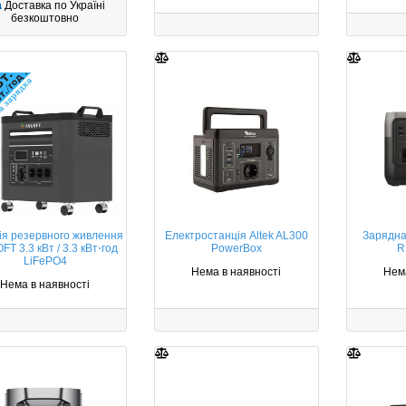
Доставка по Україні
безкоштовно
ія резервного живлення
Електростанція Altek AL300
Зарядна
T 3.3 кВт / 3.3 кВт⋅год
PowerBox
R
LiFePO4
Нема в наявності
Нема
Нема в наявності