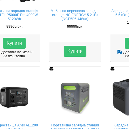
тивна зарядна станція
Мобільна переносна зарядна
Зарядна 
TEL P5000E Pro 4000W
станція NC ENERGY 5.2 кВт
5.5 кВт
5120Wh
(NCE5P5U48ua)
1
89965грн.
99999грн.
Kупити
Kупити
Доставка по Україні
Дос
безкоштовно
б
ростанція Altek AL1200
Портативна зарядна станція
Зарядна