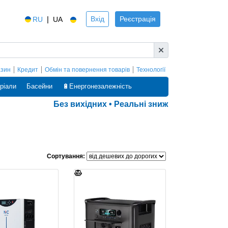
|
Вхід
Реєстрація
RU
UA
азин
Кредит
Обмін та повернення товарів
Технології
ріали
Басейни
🔋Енергонезалежність
Без вихідних • Реальні знижки • Оплата частина
Сортування: