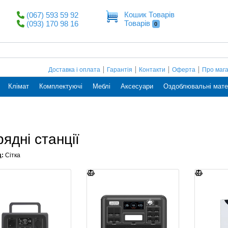
Кошик Товарів
(067) 593 59 92
Товарів
(093) 170 98 16
0
Доставка і оплата
Гарантія
Контакти
Оферта
Про маг
Клімат
Комплектуючі
Меблі
Аксесуари
Оздоблювальні мате
ядні станції
д:
Сітка