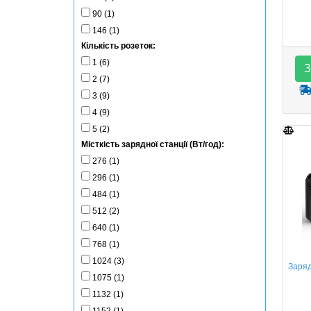
90 (1)
146 (1)
Кількість розеток:
1 (6)
З
2 (7)
3 (9)
4 (9)
5 (2)
Місткість зарядної станції (Вт/год):
276 (1)
296 (1)
484 (1)
512 (2)
640 (1)
768 (1)
1024 (3)
Заряд
1075 (1)
1132 (1)