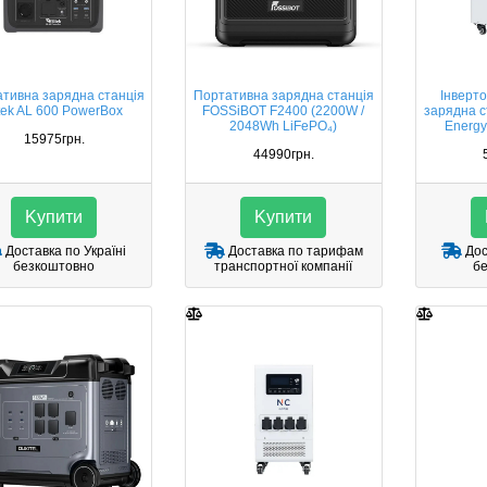
тивна зарядна станція
Портативна зарядна станція
Інверт
tek AL 600 PowerBox
FOSSiBOT F2400 (2200W /
зарядна с
2048Wh LiFePO₄)
Energ
15975грн.
44990грн.
Kупити
Kупити
Доставка по Україні
Доставка по тарифам
Дос
безкоштовно
транспортної компанії
б