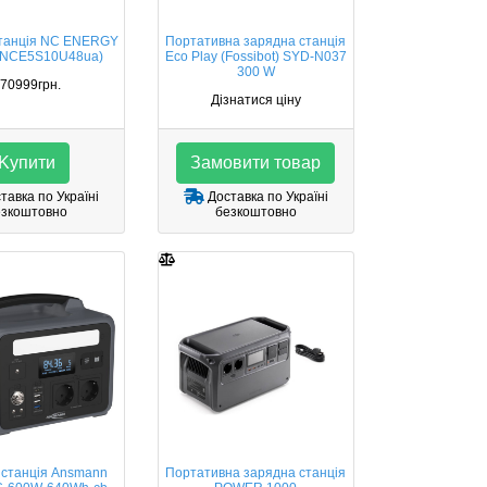
станція NC ENERGY
Портативна зарядна станція
 (NCE5S10U48ua)
Eco Play (Fossibot) SYD-N037
300 W
70999грн.
Дізнатися ціну
Kупити
Замовити товар
тавка по Україні
Доставка по Україні
езкоштовно
безкоштовно
 станція Ansmann
Портативна зарядна станція