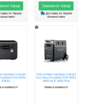
вити товар
Замовити товар
тавка по Україні
Доставка по Україні
езкоштовно
безкоштовно
а зарядна станція
Портативна зарядна станція
(Fossibot) SYD-N054
Eco Play (Fossibot) SYD-N051
(F800)
3600 W (F 3600 Pro)
 в наявності
Нема в наявності