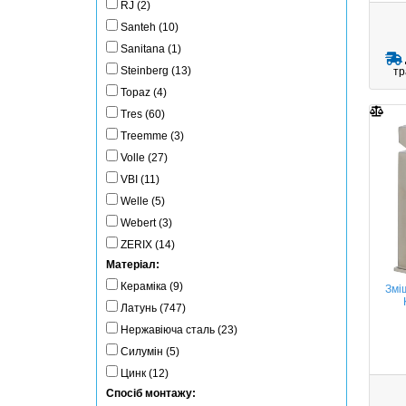
RJ (2)
Santeh (10)
Sanitana (1)
Steinberg (13)
тр
Topaz (4)
Tres (60)
Treemme (3)
Volle (27)
VBI (11)
Welle (5)
Webert (3)
ZERIX (14)
Матеріал:
Кераміка (9)
Змі
Латунь (747)
Нержавіюча сталь (23)
Силумін (5)
Цинк (12)
Спосіб монтажу: