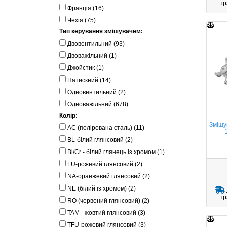
тр
Франція (16)
Чехія (75)
Тип керування змішувачем:
Двовентильний (93)
Двоважільний (1)
Джойстик (1)
Натискний (14)
Одновентильний (2)
Одноважільний (678)
Колір:
Змішу
AC (полірована сталь) (11)
BL-білий глянсовий (2)
Bl/Cr - білий глянець із хромом (1)
FU-рожевий глянсовий (2)
NA-оранжевий глянсовий (2)
NE (білий із хромом) (2)
тр
RO (червоний глянсовий) (2)
TAM - жовтий глянсовий (3)
TFU-рожевий глянсовий (3)