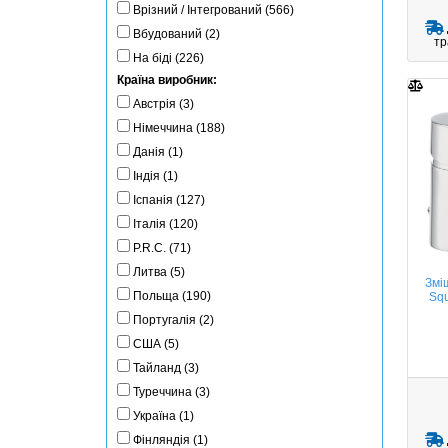
Врізний / Інтегрований (566)
Вбудований (2)
тр
На біді (226)
Країна виробник:
Австрія (3)
Німеччина (188)
Данія (1)
Індія (1)
Іспанія (127)
Італія (120)
P.R.C. (71)
Литва (5)
Зміш
Польща (190)
Squ
Португалія (2)
США (5)
Тайланд (3)
Туреччина (3)
Україна (1)
Фінляндія (1)