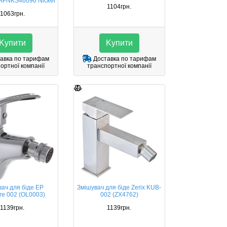
AFNKS46096 Nickel
1104грн.
1063грн.
Kупити
Kупити
авка по тарифам
Доставка по тарифам
ортної компанії
транспортної компанії
ач для біде EP
Змішувач для біде Zerix KUB-
re 002 (OL0003)
002 (ZX4762)
1139грн.
1139грн.