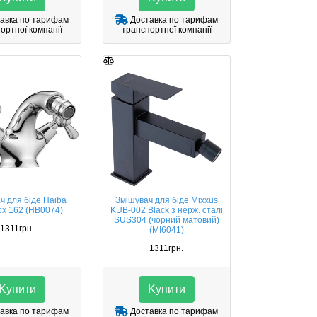
авка по тарифам
Доставка по тарифам
ортної компанії
транспортної компанії
ч для біде Haiba
Змішувач для біде Mixxus
x 162 (HB0074)
KUB-002 Black з нерж. сталі
SUS304 (чорний матовий)
1311грн.
(MI6041)
1311грн.
Kупити
Kупити
авка по тарифам
Доставка по тарифам