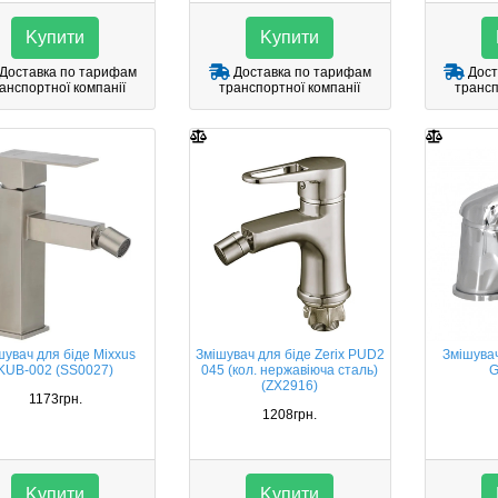
Kупити
Kупити
Доставка по тарифам
Доставка по тарифам
Дост
анспортної компанії
транспортної компанії
трансп
шувач для біде Mixxus
Змішувач для біде Zerix PUD2
Змішувач
KUB-002 (SS0027)
045 (кол. нержавіюча сталь)
G
(ZX2916)
1173грн.
1208грн.
Kупити
Kупити