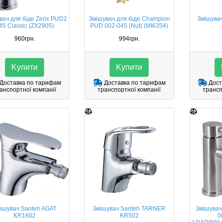
вач для біде Zerix PUD2
Змішувач для біде Champion
Змішува
45 Classic (ZX2905)
PUD 002-045 (Nut) (MI6354)
960грн.
994грн.
Kупити
Kупити
Доставка по тарифам
Доставка по тарифам
Дост
анспортної компанії
транспортної компанії
трансп
ішувач Santeh AGAT
Змішувач Santeh TARNER
Змішувач 
KR1602
KR502
0