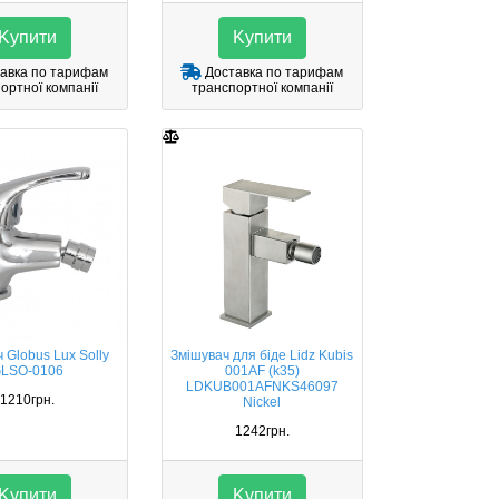
Kупити
Kупити
авка по тарифам
Доставка по тарифам
ортної компанії
транспортної компанії
 Globus Lux Solly
Змішувач для біде Lidz Kubis
LSO-0106
001AF (k35)
LDKUB001AFNKS46097
1210грн.
Nickel
1242грн.
Kупити
Kупити