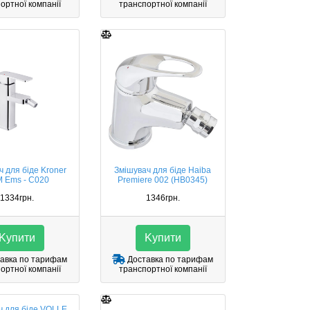
ортної компанії
транспортної компанії
ч для біде Kroner
Змішувач для біде Haiba
 Ems - C020
Premiere 002 (HB0345)
1334грн.
1346грн.
Kупити
Kупити
авка по тарифам
Доставка по тарифам
ортної компанії
транспортної компанії