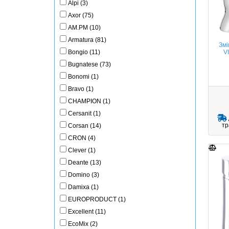
Alpi (3)
Axor (75)
AM.PM (10)
Armatura (81)
Змі
Bongio (11)
V
Bugnatese (73)
Bonomi (1)
Bravo (1)
CHAMPION (1)
Cersanit (1)
тр
Corsan (14)
CRON (4)
Clever (1)
Deante (13)
Domino (3)
Damixa (1)
EUROPRODUCT (1)
Excellent (11)
EcoMix (2)