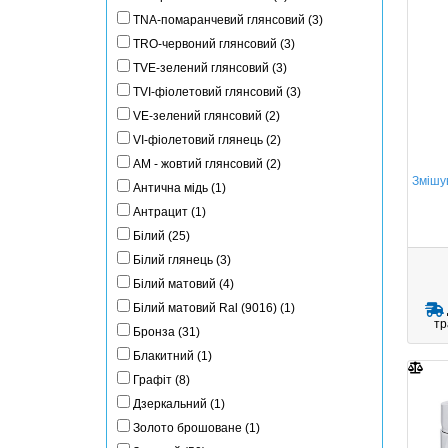
TNA-помаранчевий глянсовий (3)
TRO-червоний глянсовий (3)
TVE-зелений глянсовий (3)
TVI-фіолетовий глянсовий (3)
VE-зелений глянсовий (2)
VI-фіолетовий глянець (2)
АМ - жовтий глянсовий (2)
Змішу
Антична мідь (1)
Антрацит (1)
Білий (25)
Білий глянець (3)
Білий матовий (4)
Білий матовий Ral (9016) (1)
тр
Бронза (31)
Блакитний (1)
Графіт (8)
Дзеркальний (1)
Золото брошоване (1)