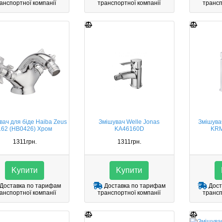
анспортної компанії
транспортної компанії
трансп
вач для біде Haiba Zeus
Змішувач Welle Jonas
Змішува
162 (HB0426) Хром
KA46160D
KRM
1311грн.
1311грн.
Kупити
Kупити
Доставка по тарифам
Доставка по тарифам
Дост
анспортної компанії
транспортної компанії
трансп