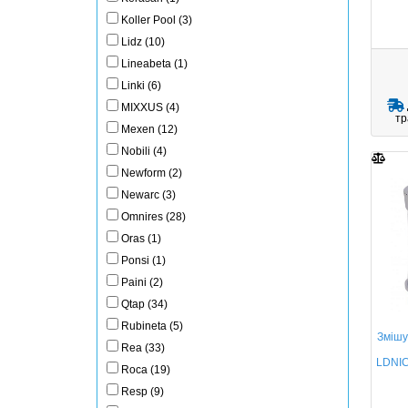
Koller Pool (3)
Lidz (10)
Lineabeta (1)
Linki (6)
MIXXUS (4)
тр
Mexen (12)
Nobili (4)
Newform (2)
Newarc (3)
Omnires (28)
Oras (1)
Ponsi (1)
Paini (2)
Qtap (34)
Rubineta (5)
Змішу
Rea (33)
LDNI
Roca (19)
Resp (9)