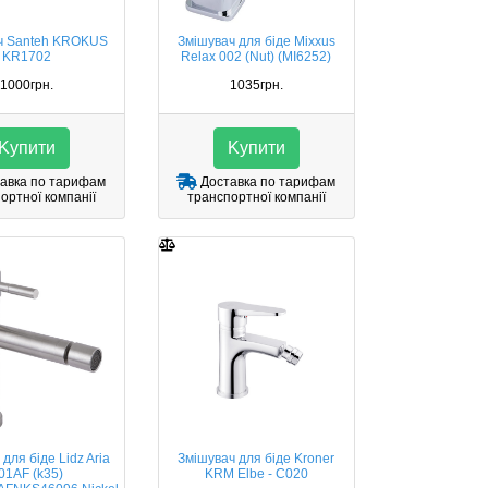
ч Santeh KROKUS
Змішувач для біде Mixxus
KR1702
Relax 002 (Nut) (MI6252)
1000грн.
1035грн.
Kупити
Kупити
авка по тарифам
Доставка по тарифам
ортної компанії
транспортної компанії
для біде Lidz Aria
Змішувач для біде Kroner
01AF (k35)
KRM Elbe - C020