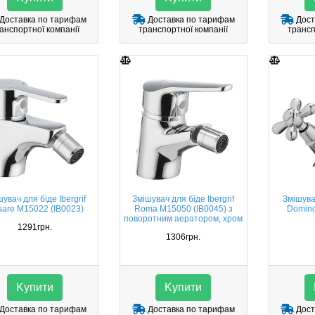
Доставка по тарифам
Доставка по тарифам
Дост
анспортної компанії
транспортної компанії
трансп
увач для біде Ibergrif
Змішувач для біде Ibergrif
Змішува
are M15022 (IB0023)
Roma M15050 (IB0045) з
Domino
поворотним аератором, хром
1291грн.
1306грн.
Kупити
Kупити
Доставка по тарифам
Доставка по тарифам
Дост