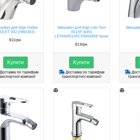
шувач для біде Haiba
Змішувач для біде Lidz Tani
Змішув
IOLET 002 (HB0393)
001AF (k40)
LDTAN001AFCRM44958 Хром
911грн.
913грн.
Kупити
Kупити
Доставка по тарифам
Доставка по тарифам
Дост
анспортної компанії
транспортної компанії
трансп