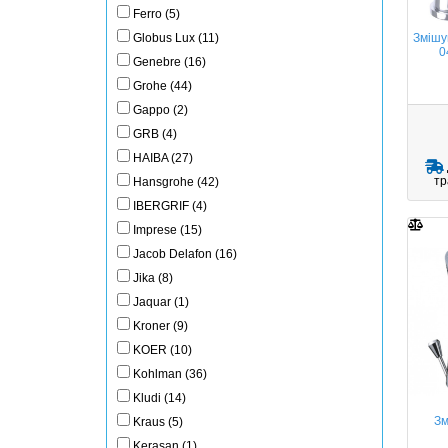
Ferro (5)
Змішу
Globus Lux (11)
0
Genebre (16)
Grohe (44)
Gappo (2)
GRB (4)
HAIBA (27)
тр
Hansgrohe (42)
IBERGRIF (4)
Imprese (15)
Jacob Delafon (16)
Jika (8)
Jaquar (1)
Kroner (9)
KOER (10)
Kohlman (36)
Kludi (14)
Зм
Kraus (5)
Kerasan (1)