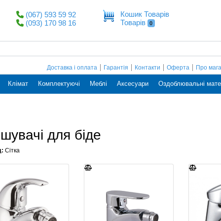
Кошик Товарів
(067) 593 59 92
Товарів
(093) 170 98 16
0
Доставка і оплата
Гарантія
Контакти
Оферта
Про маг
Клімат
Комплектуючі
Меблі
Аксесуари
Оздоблювальні мате
шувачі для біде
д:
Сітка