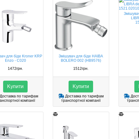
Змiшува
LIBR
1
вач для біде Kroner KRP
Змішувач для біде HAIBA
Enzo - C020
BOLERO 002 (HB9576)
1472грн.
1512грн.
Kупити
Kупити
Доставка по тарифам
Доставка по тарифам
Дост
анспортної компанії
транспортної компанії
трансп