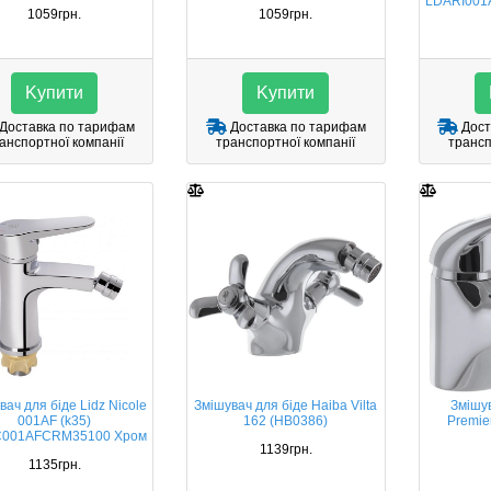
LDARI001
1059грн.
1059грн.
Kупити
Kупити
Доставка по тарифам
Доставка по тарифам
Дост
анспортної компанії
транспортної компанії
трансп
вач для біде Lidz Nicole
Змішувач для біде Haiba Vilta
Змішув
001AF (k35)
162 (HB0386)
Premie
C001AFCRM35100 Хром
1139грн.
1135грн.