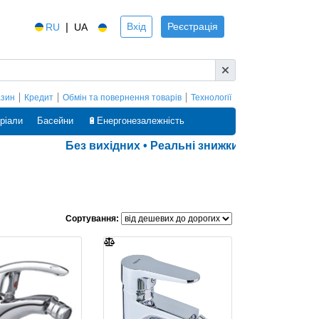
|
Вхід
Реєстрація
RU
UA
азин
Кредит
Обмін та повернення товарів
Технології
ріали
Басейни
🔋Енергонезалежність
Без вихідних • Реальні знижки • Оплата частинами•
Сортування: