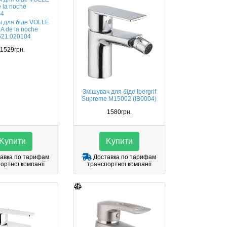
ч для біде VOLLE
A de la noche
521.020104
1529грн.
Змішувач для біде Ibergrif
Supreme M15002 (IB0004)
1580грн.
Kупити
Kупити
авка по тарифам
Доставка по тарифам
ортної компанії
транспортної компанії