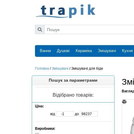
Ванни
Душові
Кераміка
Змішувачі
Кухня
Головна
/
Змішувачі
/
Змішувачі для біде
Змі
Пошук за параметрами
Вигля
Відібрано товарів:
Ціна:
від
до
Виробники: