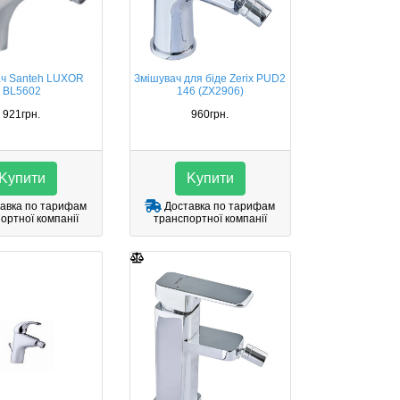
ач Santeh LUXOR
Змішувач для біде Zerix PUD2
BL5602
146 (ZX2906)
921грн.
960грн.
Kупити
Kупити
авка по тарифам
Доставка по тарифам
ортної компанії
транспортної компанії