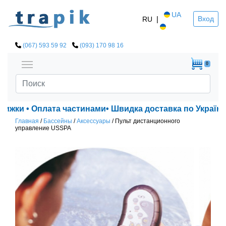
UA
|
Вход
RU
(067) 593 59 92
(093) 170 98 16
0
нижки • Оплата частинами• Швидка доставка по Україні!
Главная
/
Бассейны
/
Аксессуары
/
Пульт дистанционного
управление USSPA