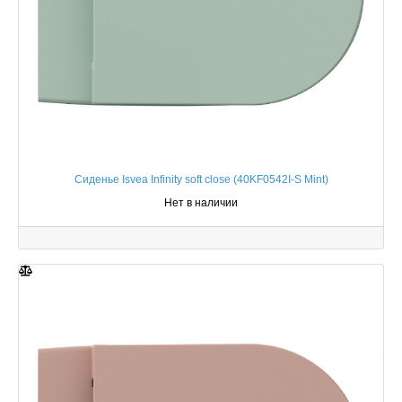
Сиденье Isvea Infinity soft close (40KF0542I-S Mint)
Нет в наличии