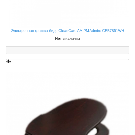
Электронная крышка-биде CleanCare AM.PM Admire CEB7851WH
Нет в наличии