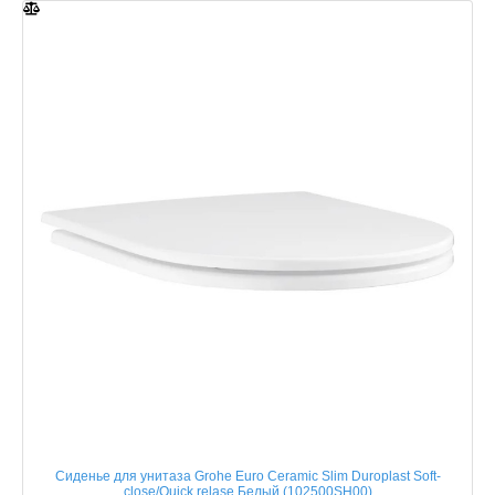
Сиденье для унитаза Grohe Euro Ceramic Slim Duroplast Soft-
close/Quick relase Белый (102500SH00)