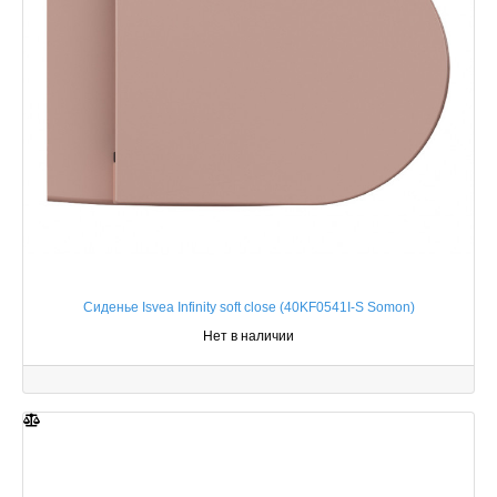
Сиденье Isvea Infinity soft close (40KF0541I-S Somon)
Нет в наличии