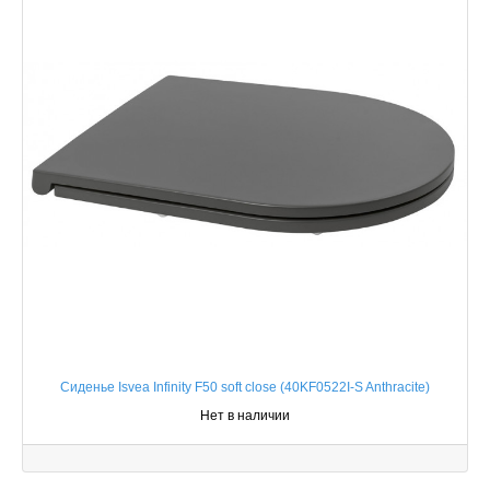
Сиденье Isvea Infinity F50 soft close (40KF0522I-S Anthracite)
Нет в наличии