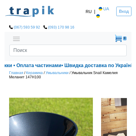
UA
|
Вход
RU
(067) 593 59 92
(093) 170 98 16
0
ижки • Оплата частинами• Швидка доставка по Україні!
Главная
/
Керамика
/
Умывальники
/
Умывальник Snail Камелия
Меланит 147H100