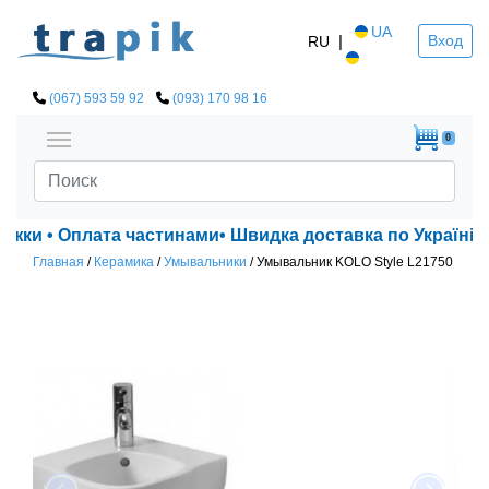
UA
|
Вход
RU
(067) 593 59 92
(093) 170 98 16
0
ижки • Оплата частинами• Швидка доставка по Україні!
Главная
/
Керамика
/
Умывальники
/
Умывальник KOLO Style L21750