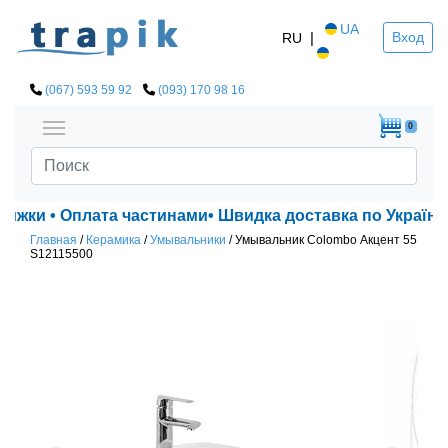
UA
|
Вход
RU
(067) 593 59 92
(093) 170 98 16
0
нижки • Оплата частинами• Швидка доставка по Україні!
Главная
/
Керамика
/
Умывальники
/
Умывальник Colombo Акцент 55
S12115500