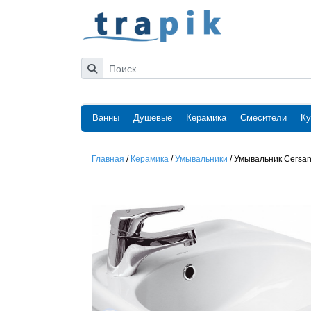
Ванны
Душевые
Керамика
Смесители
Ку
Главная
/
Керамика
/
Умывальники
/
Умывальник Cersani