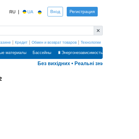
|
Вход
Регистрация
RU
UA
газине
Кредит
Обмен и возврат товаров
Технологии
ые материалы
Бассейны
🔋Энергонезависимость
Без вихідних • Реальні знижки • Оплата ч
2