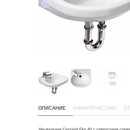
ОПИСАНИЕ
ХАРАКТЕРИСТИКИ
ОТ
Умывальник Cersanit Еko 40 с отверстием слев