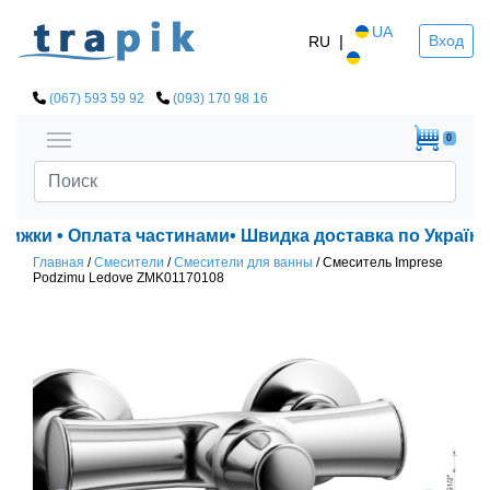
UA
|
Вход
RU
(067) 593 59 92
(093) 170 98 16
0
нижки • Оплата частинами• Швидка доставка по Україні!
Главная
/
Смесители
/
Смесители для ванны
/
Смеситель Imprese
Podzimu Ledove ZMK01170108