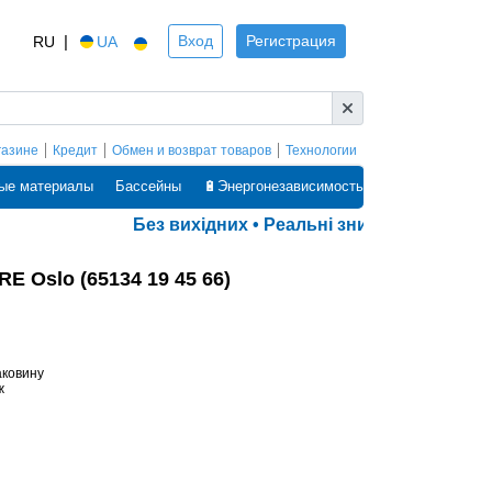
|
Вход
Регистрация
RU
UA
газине
Кредит
Обмен и возврат товаров
Технологии
ые материалы
Бассейны
🔋Энергонезависимость
Без вихідних • Реальні знижки • Оплата ча
 Oslo (65134 19 45 66)
аковину
ж