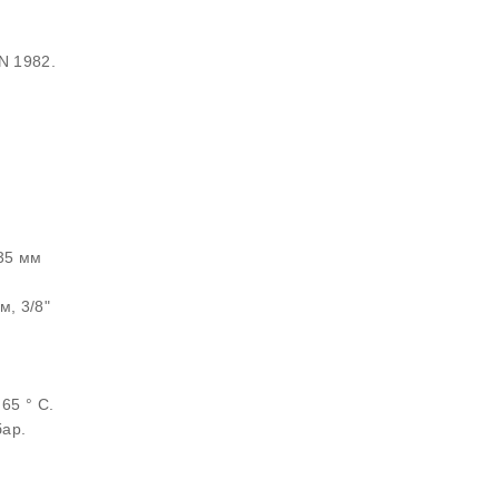
N 1982.
35 мм
м, 3/8"
65 ° C.
бар.