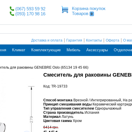
Корзина покупок
(067) 593 59 92
Товаров
(093) 170 98 16
0
Доставка и оплата
Гарантия
Контакты
Оферта
О ма
хня
Климат
Комплектующие
Мебель
Аксессуары
Отделочн
тель для раковины GENEBRE Oslo (65134 19 45 66)
Смеситель для раковины GENEBRE
Код: TR-19733
Способ монтажа
Врезной / Интегрированный, На р
Принцип смешивания воды
Керамический картрид
Тип управления смесителем
Однорычажный
Страна производитель
Испания
Материал
Латунь
Цветовая гамма
Хром
6414 грн.