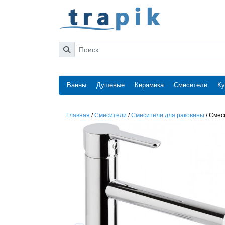
Ванны
Душевые
Керамика
Смесители
Ку
Главная
/
Смесители
/
Смесители для раковины
/
Смеси