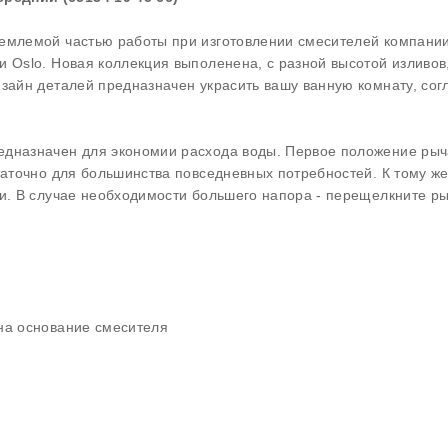
ъемлемой частью работы при изготовлении смесителей компани
 Oslo. Новая коллекция выполенена, с разной высотой изливов
изайн деталей предназначен украсить вашу ванную комнату, сог
дназначен для экономии расхода воды. Первое положение рыча
таточно для большинства повседневных потребностей. К тому же
ки. В случае необходимости большего напора - перещелкните ры
на основание смесителя