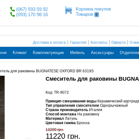
Корзина покупок
(067) 593 59 92
Товаров
(093) 170 98 16
0
Доставка и оплата
Гарантия
Контакты
Оферта
О ма
хня
Климат
Комплектующие
Мебель
Аксессуары
Отделочн
итель для раковины BUGNATESE OXFORD BR 6319S
Смеситель для раковины BUGN
Код: TR-9072
Принцип смешивания воды
Керамический картрид
Тип управления смесителем
Однорычажный
Страна производитель
Италия
Способ монтажа
На раковину
Материал
Латунь
Цветовая гамма
Бронза
13200 грн.
11220 грн.