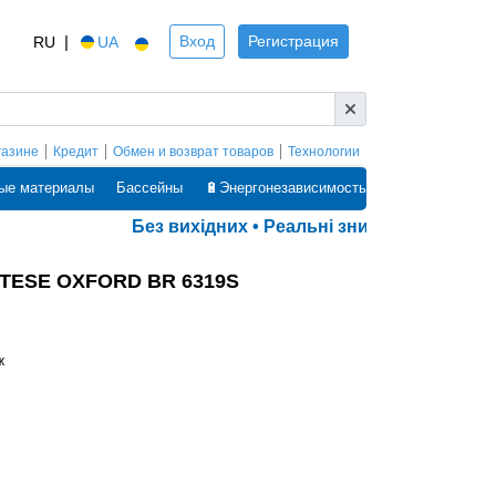
|
Вход
Регистрация
RU
UA
газине
Кредит
Обмен и возврат товаров
Технологии
ые материалы
Бассейны
🔋Энергонезависимость
Без вихідних • Реальні знижки • Оплата ча
ATESE OXFORD BR 6319S
ж