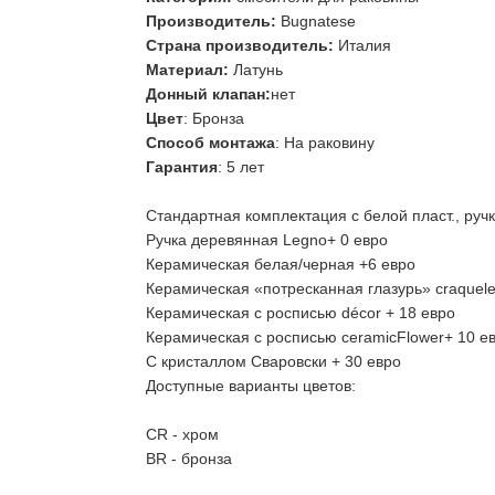
Производитель:
Bugnatese
Страна производитель:
Италия
Материал:
Латунь
Донный клапан:
нет
Цвет
: Бронза
Способ монтажа
: На раковину
Гарантия
: 5 лет
Стандартная комплектация с белой пласт., руч
Ручка деревянная Legno+ 0 евро
Керамическая белая/черная +6 евро
Керамическая «потресканная глазурь» craquele
Керамическая с росписью décor + 18 евро
Керамическая с росписью ceramicFlower+ 10 е
С кристаллом Сваровски + 30 евро
Доступные варианты цветов:
CR - хром
BR - бронза