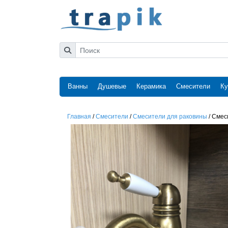
Ванны
Душевые
Керамика
Смесители
Ку
Главная
/
Смесители
/
Смесители для раковины
/
Смес