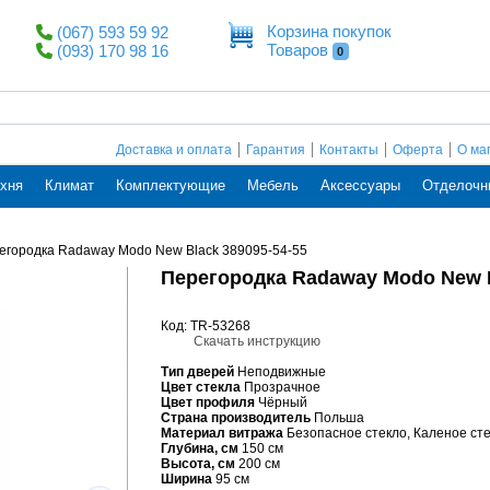
Корзина покупок
(067) 593 59 92
Товаров
(093) 170 98 16
0
Доставка и оплата
Гарантия
Контакты
Оферта
О ма
хня
Климат
Комплектующие
Мебель
Аксессуары
Отделочн
егородка Radaway Modo New Black 389095-54-55
Перегородка Radaway Modo New B
Код: TR-53268
Скачать инструкцию
Тип дверей
Неподвижные
Цвет стекла
Прозрачное
Цвет профиля
Чёрный
Страна производитель
Польша
Материал витража
Безопасное стекло, Каленое ст
Глубина, см
150 см
Высота, см
200 см
Ширина
95 см