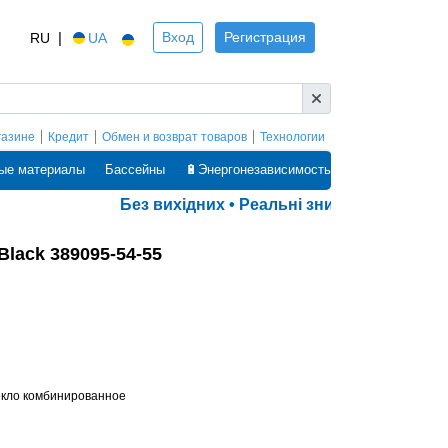
|
Вход
Регистрация
RU
UA
газине
Кредит
Обмен и возврат товаров
Технологии
ые материалы
Бассейны
🔋Энергонезависимость
Без вихідних • Реальні знижки • Оплата ча
lack 389095-54-55
екло комбинированное