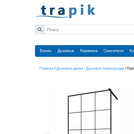
Ванны
Душевые
Керамика
Смесители
Ку
Главная
/
Душевые двери / Душевые перегородки
/
Пер