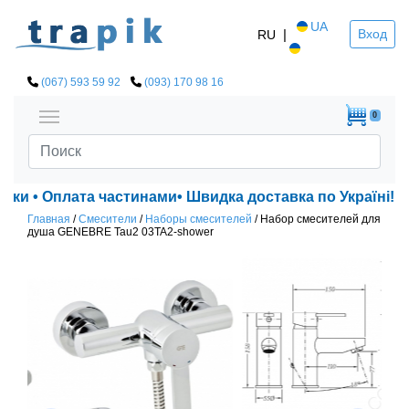
UA
|
Вход
RU
(067) 593 59 92
(093) 170 98 16
0
жки • Оплата частинами• Швидка доставка по Україні!
Главная
/
Смесители
/
Наборы смесителей
/
Набор смесителей для
душа GENEBRE Tau2 03TA2-shower