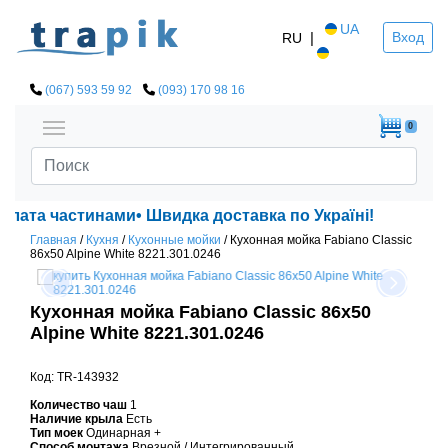
UA
|
Вход
RU
(067) 593 59 92
(093) 170 98 16
0
плата частинами• Швидка доставка по Україні!
Главная
/
Кухня
/
Кухонные мойки
/
Кухонная мойка Fabiano Classic
86x50 Alpine White 8221.301.0246
Кухонная мойка Fabiano Classic 86x50
Alpine White 8221.301.0246
Код: TR-143932
Количество чаш
1
Наличие крыла
Есть
Тип моек
Одинарная +
Способ монтажа
Врезной / Интегрированный