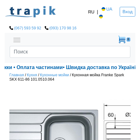
UA
|
Вход
RU
(067) 593 59 92
(093) 170 98 16
0
ижки • Оплата частинами• Швидка доставка по Україні!
Главная
/
Кухня
/
Кухонные мойки
/
Кухонная мойка Franke Spark
SKX 611-86 101.0510.064