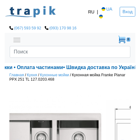
UA
|
Вход
RU
(067) 593 59 92
(093) 170 98 16
0
ки • Оплата частинами• Швидка доставка по Україні!
Главная
/
Кухня
/
Кухонные мойки
/
Кухонная мойка Franke Planar
PPX 251 TL 127.0203.468