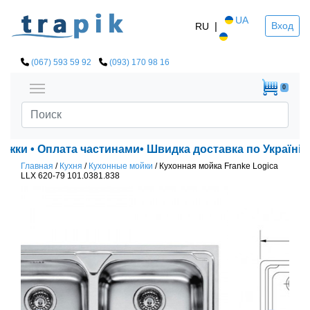
UA
|
Вход
RU
(067) 593 59 92
(093) 170 98 16
0
ижки • Оплата частинами• Швидка доставка по Україні!
Главная
/
Кухня
/
Кухонные мойки
/
Кухонная мойка Franke Logica
LLX 620-79 101.0381.838