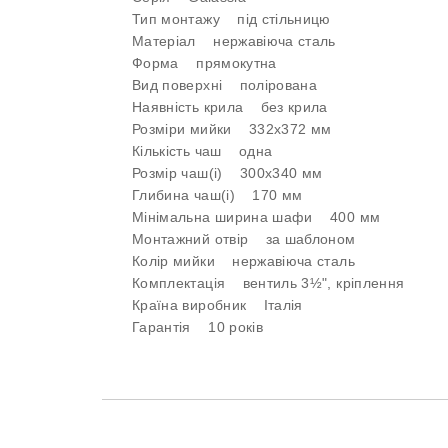
Тип монтажу під стільницю
Матеріал нержавіюча сталь
Форма прямокутна
Вид поверхні полірована
Наявність крила без крила
Розміри мийки 332x372 мм
Кількість чаш одна
Розмір чаш(і) 300х340 мм
Глибина чаш(і) 170 мм
Мінімальна ширина шафи 400 мм
Монтажний отвір за шаблоном
Колір мийки нержавіюча сталь
Комплектація вентиль 3½", кріплення
Країна виробник Італія
Гарантія 10 років