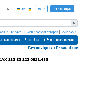
|
Вход
Регистрация
RU
UA
газине
Кредит
Обмен и возврат товаров
Технологии
ые материалы
Бассейны
🔋Энергонезависимость
Без вихідних • Реальні знижки • Оплата ч
AX 110-30 122.0021.439