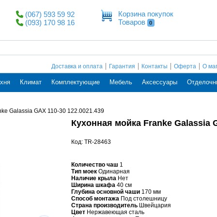
Корзина покупок
(067) 593 59 92
Товаров
(093) 170 98 16
0
Доставка и оплата
Гарантия
Контакты
Оферта
О ма
хня
Климат
Комплектующие
Мебель
Аксессуары
Отделочн
nke Galassia GAX 110-30 122.0021.439
Кухонная мойка Franke Galassia G
Код: TR-28463
Количество чаш
1
Тип моек
Одинарная
Наличие крыла
Нет
Ширина шкафа
40 см
Глубина основной чаши
170 мм
Способ монтажа
Под столешницу
Страна производитель
Швейцария
Цвет
Нержавеющая сталь