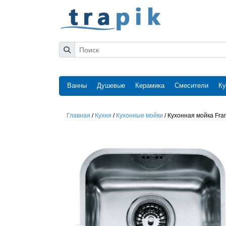
Ванны
Душевые
Керамика
Смесители
Ку
Главная
/
Кухня
/
Кухонные мойки
/
Кухонная мойка Fra