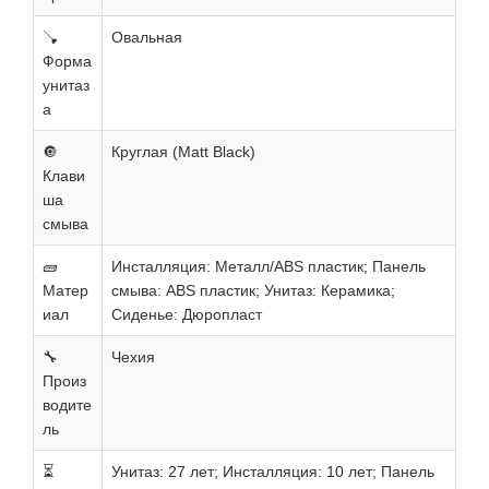
🪠
Овальная
Форма
унитаз
а
🔘
Круглая (Matt Black)
Клави
ша
смыва
🧱
Инсталляция: Металл/ABS пластик; Панель
Матер
смыва: ABS пластик; Унитаз: Керамика;
иал
Сиденье: Дюропласт
🔧
Чехия
Произ
водите
ль
⏳
Унитаз: 27 лет; Инсталляция: 10 лет; Панель