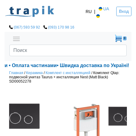
UA
|
Вход
RU
(067) 593 59 92
(093) 170 98 16
0
• Оплата частинами• Швидка доставка по Україні!
Главная
/
Керамика
/
Комплект с инсталляцией
/
Комплект Qtap:
подвесной унитаз Taurus + инсталляция Nest (Matt Black)
SD00052278