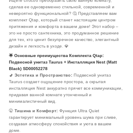
Ищете способ преобразить свою ванную комнату,
сделав ее одновременно стильной, современной и
невероятно функциональной? 🤔 Представляем вам
комплект Qtap, который станет настоящим центром
притяжения и комфорта в вашем доме! Этот набор –
это не просто сантехника, это продуманное решение
для тех, кто ценит безупречное качество, элегантный
дизайн и легкость в уходе. 💎
🌟 Основные преимущества Комплекта Qtap:
Подвесной унитаз Taurus + Инсталляция Nest (Matt
Black) SD00052278
🚽
Эстетика и Пространство:
Подвесной унитаз
Taurus создает ощущение простора, а скрытая
инсталляция Nest аккуратно прячет все коммуникации,
придавая ванной комнате утонченный и
минималистичный вид.
🤫
Тишина и Комфорт:
Функция Ultra Quiet
гарантирует минимальный уровень шума при сливе,
создавая атмосферу спокойствия и уюта в вашем
доме.