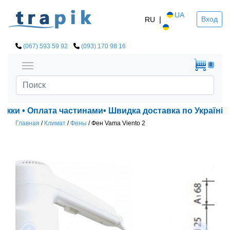
UA
|
Вход
RU
(067) 593 59 92
(093) 170 98 16
0
ижки • Оплата частинами• Швидка доставка по Україні!
Главная
/
Климат
/
Фены
/
Фен Vama Viento 2