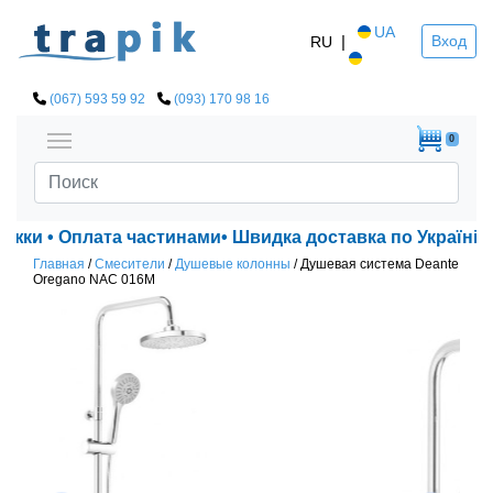
UA
|
Вход
RU
(067) 593 59 92
(093) 170 98 16
0
ижки • Оплата частинами• Швидка доставка по Україні!
Главная
/
Смесители
/
Душевые колонны
/
Душевая система Deante
Oregano NAC 016М