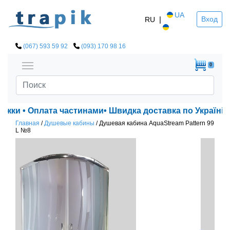
UA
|
Вход
RU
(067) 593 59 92
(093) 170 98 16
0
ижки • Оплата частинами• Швидка доставка по Україні!
Главная
/
Душевые кабины
/
Душевая кабина AquaStream Pattern 99
L №8