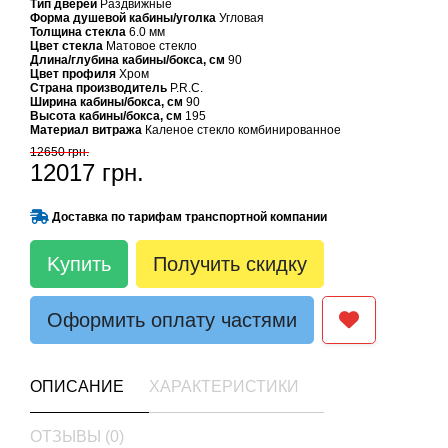
Тип дверей
Раздвижные
Форма душевой кабины/уголка
Угловая
Толщина стекла
6.0 мм
Цвет стекла
Матовое стекло
Длина/глубина кабины/бокса, см
90
Цвет профиля
Хром
Страна производитель
P.R.C.
Ширина кабины/бокса, см
90
Высота кабины/бокса, см
195
Материал витража
Каленое стекло комбинированное
12650 грн.
12017 грн.
Доставка по тарифам транспортной компании
Kупить
Получить скидку
Оформить оплату частями
ОПИСАНИЕ
ХАРАКТЕРИСТИКИ
ОТЗЫВЫ (0)