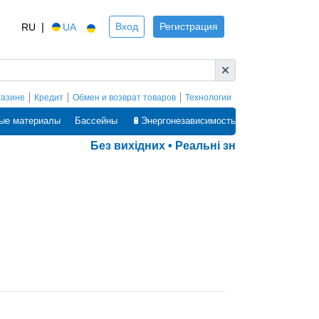
|
Вход
Регистрация
RU
UA
газине
Кредит
Обмен и возврат товаров
Технологии
ые материалы
Бассейны
🔋Энергонезависимость
Без вихідних • Реальні знижки • Оплата 