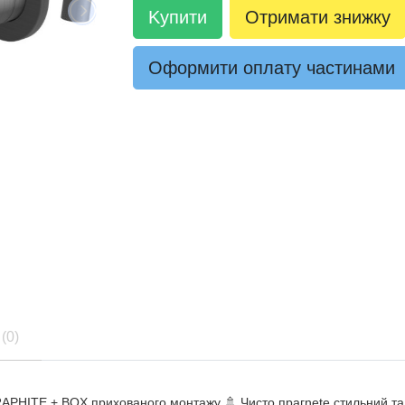
Kупити
Отримати знижку
Оформити оплату частинами
(0)
HITE + BOX прихованого монтажу 🚿 Чисто прагnete стильний та н