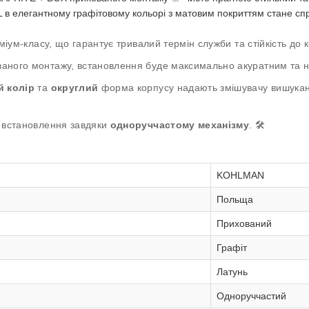
в елегантному графітовому кольорі з матовим покриттям стане спр
іум-класу, що гарантує тривалий термін служби та стійкість до кор
аного монтажу, встановлення буде максимально акуратним та н
й колір
та
округлий
форма корпусу надають змішувачу вишукано
е встановлення завдяки
одноруччастому механізму
. 🛠️
KOHLMAN
Польща
Прихований
Графіт
Латунь
Одноруччастий