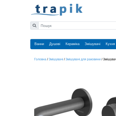
Ванни
Душові
Кераміка
Змішувачі
Кухня
Головна
/
Змішувачі
/
Змішувачі для раковини
/
Змішува