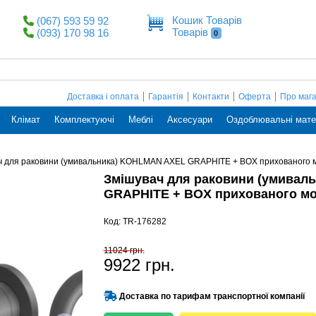
Кошик Товарів
(067) 593 59 92
Товарів
(093) 170 98 16
0
Доставка і оплата
Гарантія
Контакти
Оферта
Про маг
Клімат
Комплектуючі
Меблі
Аксесуари
Оздоблювальні мате
ч для раковини (умивальника) KOHLMAN AXEL GRAPHITE + BOX прихованого
Змішувач для раковини (умивал
GRAPHITE + BOX прихованого м
Код: TR-176282
11024 грн.
9922 грн.
Доставка по тарифам транспортної компанії