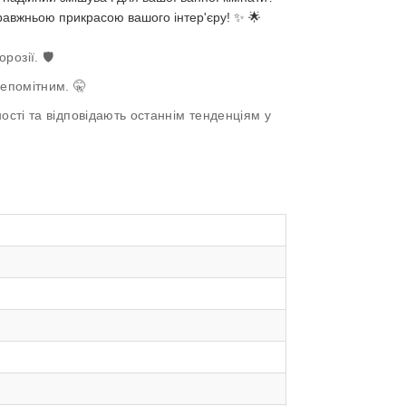
авжньою прикрасою вашого інтер'єру! ✨ 🌟
озії. 🛡️
епомітним. 🤫
сті та відповідають останнім тенденціям у