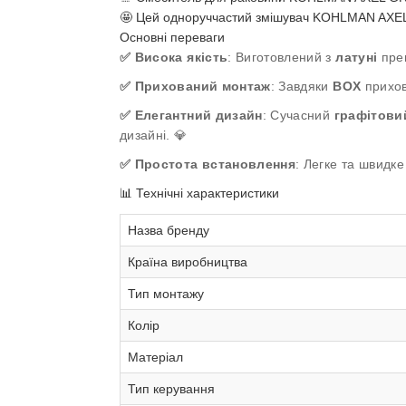
🤩 Цей одноруччастий змішувач KOHLMAN AXEL 
Основні переваги
✅ Висока якість
: Виготовлений з
латуні
прем
✅ Прихований монтаж
: Завдяки
BOX
прихов
✅ Елегантний дизайн
: Сучасний
графітови
дизайні. 💎
✅ Простота встановлення
: Легке та швидк
📊 Технічні характеристики
Назва бренду
Країна виробництва
Тип монтажу
Колір
Матеріал
Тип керування