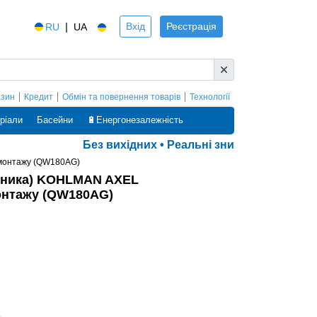
|
Вхід
Реєстрація
RU
UA
азин
Кредит
Обмін та повернення товарів
Технології
ріали
Басейни
🔋Енергонезалежність
Без вихідних • Реальні знижки • Оплата ча
 монтажу (QW180AG)
ьника) KOHLMAN AXEL
онтажу (QW180AG)