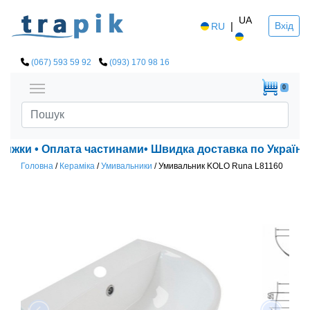
UA
|
Вхід
RU
(067) 593 59 92
(093) 170 98 16
0
нижки • Оплата частинами• Швидка доставка по Україні!
Головна
/
Кераміка
/
Умивальники
/
Умивальник KOLO Runa L81160