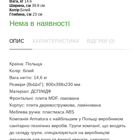
Вага, кг
14.6
Ширина, см
39.8 см
Колір
Білий
Глибина, см
23 см
Нема в наявності
ОПИС
ХАРАКТЕРИСТИКИ
ВІДГУКИ (0)
Країна: Польща
Колір: білий
Вага нетто: 14,6 кг
Розміри (ВхШхГ): 800х398х230 мм.
Матеріал: ДСП/МДФ
Фронтальні: плита MDF, лакована
Корпус: плита деревостружкова, ламінована
Меблева ручка: пластмаса ABS
Компанія Armatura є найбільшим у Польщі виробником
санітарно-технічних виробів. Групи компанії, що входять
до складу групи, спеціалізуються на виробництві
змішувачів для кухні та ванної кімнати, широкого