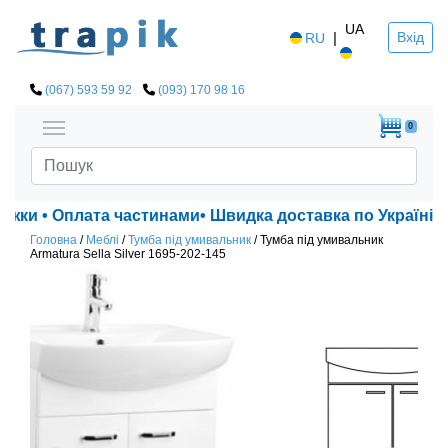
UA
|
Вхід
RU
(067) 593 59 92
(093) 170 98 16
0
ижки • Оплата частинами• Швидка доставка по Україні!
Головна
/
Меблі
/
Тумба під умивальник
/
Тумба під умивальник
Armatura Sella Silver 1695-202-145