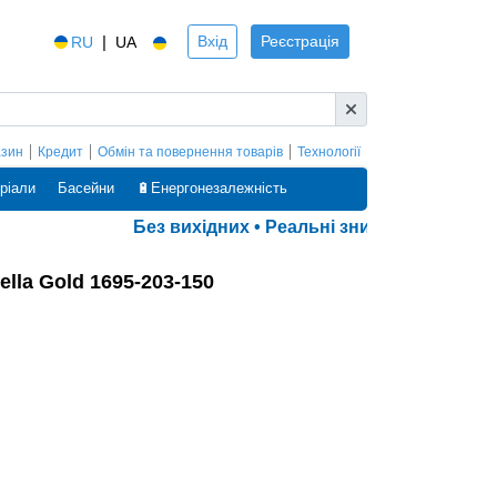
|
Вхід
Реєстрація
RU
UA
азин
Кредит
Обмін та повернення товарів
Технології
ріали
Басейни
🔋Енергонезалежність
Без вихідних • Реальні знижки • Оплата ча
lla Gold 1695-203-150