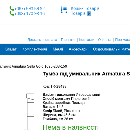
Кошик Товарів
(067) 593 59 92
Товарів
(093) 170 98 16
0
Доставка і оплата
Гарантія
Контакти
Оферта
Про маг
Клімат
Комплектуючі
Меблі
Аксесуари
Оздоблювальні мате
альник Armatura Sella Gold 1695-203-150
Тумба під умивальник Armatura Se
Код: TR-28498
Варіант виконання
Універсальний
Спосіб монтажу
Підлоговий
Країна виробник
Польща
Вага, кг
14.8
Колір
Білий, Ріголетто
Ширина, см
45.5 см
Глибина, см
26 см
Нема в наявності