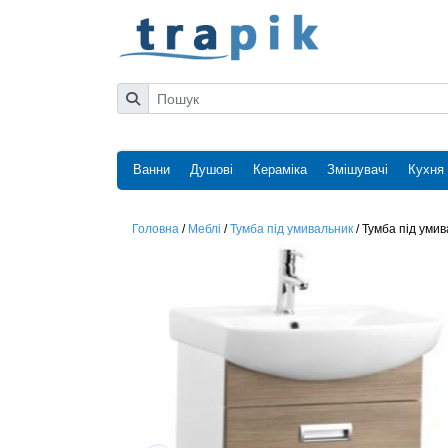
Ванни
Душові
Кераміка
Змішувачі
Кухня
Головна
/
Меблі
/
Тумба під умивальник
/
Тумба під умив