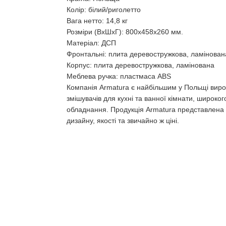
Колір: білий/риголетто
Вага нетто: 14,8 кг
Розміри (ВхШхГ): 800х458х260 мм.
Матеріал: ДСП
Фронтальні: плита деревостружкова, ламінован
Корпус: плита деревостружкова, ламінована
Меблева ручка: пластмаса ABS
Компанія Armatura є найбільшим у Польщі вироб
змішувачів для кухні та ванної кімнати, широког
обладнання. Продукція Armatura представлена ​
дизайну, якості та звичайно ж ціні.