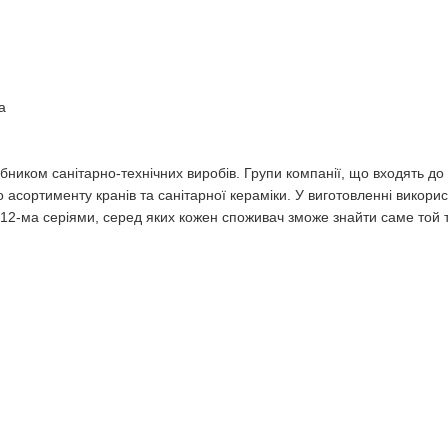
а
ником санітарно-технічних виробів. Групи компанії, що входять до 
о асортименту кранів та санітарної кераміки. У виготовленні викори
​12-ма серіями, серед яких кожен споживач зможе знайти саме той 