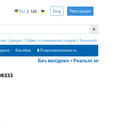
|
Вхід
Реєстрація
RU
UA
азин
Кредит
Обмін та повернення товарів
Технології
ріали
Басейни
🔋Енергонезалежність
Без вихідних • Реальні знижки • Оплата 
98333
а