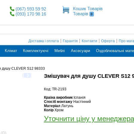
Кошик Товарів
(067) 593 59 92
Товарів
(093) 170 98 16
0
Доставка і оплата
Гарантія
Контакти
Оферта
Про маг
Клімат
Комплектуючі
Меблі
Аксесуари
Оздоблювальні мате
я душу CLEVER S12 98333
Змішувач для душу CLEVER S12 
Код: TR-2193
Країна виробник
Іспанія
Спосіб монтажу
Настінний
Матеріал
Латунь
Колір
Хром
Уточнити ціну у менеджер
(0)