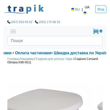
UA
|
Вхід
RU
(067) 593 59 92
(093) 170 98 16
0
нижки • Оплата частинами• Швидка доставка по Україні!
Головна
/
Кераміка
/
Сидіння для унітазу / біде
/
Сидіння Cersanit
Olimpia K98-0011