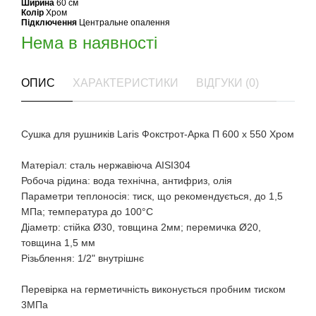
Ширина
60 см
Колір
Хром
Підключення
Центральне опалення
Нема в наявності
ОПИС
ХАРАКТЕРИСТИКИ
ВІДГУКИ (0)
Сушка для рушників Laris Фокстрот-Арка П 600 х 550 Хром
Матеріал: сталь нержавіюча AISI304
Робоча рідина: вода технічна, антифриз, олія
Параметри теплоносія: тиск, що рекомендується, до 1,5
МПа; температура до 100°С
Діаметр: стійка Ø30, товщина 2мм; перемичка Ø20,
товщина 1,5 мм
Різьблення: 1/2" внутрішнє
Перевірка на герметичність виконується пробним тиском
3МПа