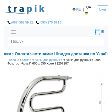
UA
|
Вхід
RU
(067) 593 59 92
(093) 170 98 16
0
нижки • Оплата частинами• Швидка доставка по Україні!
Головна
/
Клімат
/
Сушки для рушників
/
Сушка для рушників Laris
Фокстрот-Арка П 600 х 550 Хром 71207107