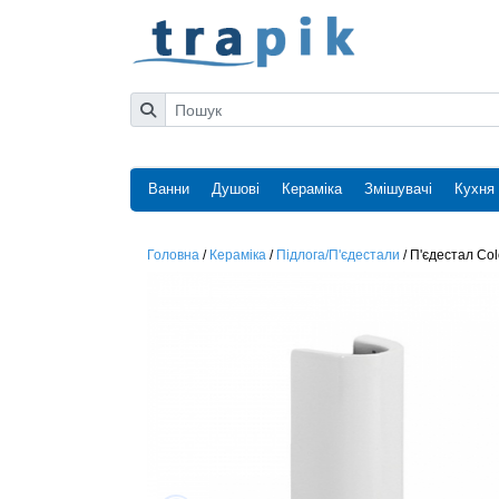
Ванни
Душові
Кераміка
Змішувачі
Кухня
Головна
/
Кераміка
/
Підлога/П'єдестали
/
П'єдестал Co