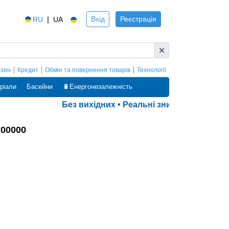
|
Вхід
Реєстрація
RU
UA
азин
Кредит
Обмін та повернення товарів
Технології
ріали
Басейни
🔋Енергонезалежність
Без вихідних • Реальні знижки • Оплата ч
700000