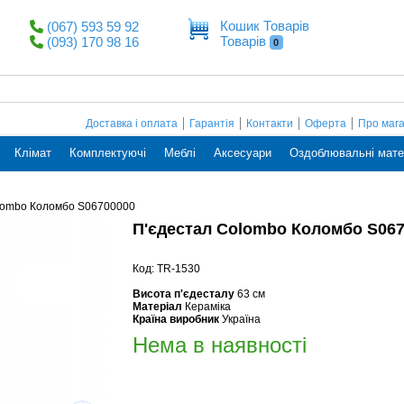
Кошик Товарів
(067) 593 59 92
Товарів
(093) 170 98 16
0
Доставка і оплата
Гарантія
Контакти
Оферта
Про маг
Клімат
Комплектуючі
Меблі
Аксесуари
Оздоблювальні мате
lombo Коломбо S06700000
П'єдестал Colombo Коломбо S06
Код: TR-1530
Висота п'єдесталу
63 см
Матеріал
Кераміка
Країна виробник
Україна
Нема в наявності