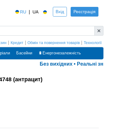
|
Вхід
Реєстрація
RU
UA
азин
Кредит
Обмін та повернення товарів
Технології
ріали
Басейни
🔋Енергонезалежність
Без вихідних • Реальні знижки • Оплата 
748 (антрацит)