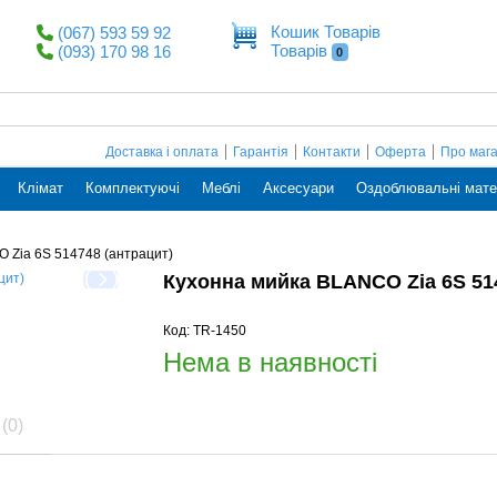
Кошик Товарів
(067) 593 59 92
Товарів
(093) 170 98 16
0
Доставка і оплата
Гарантія
Контакти
Оферта
Про маг
Клімат
Комплектуючі
Меблі
Аксесуари
Оздоблювальні мате
 Zia 6S 514748 (антрацит)
Кухонна мийка BLANCO Zia 6S 514
Код: TR-1450
Нема в наявності
(0)