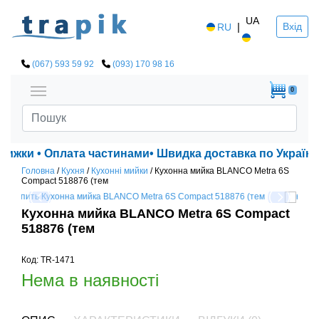
UA
|
Вхід
RU
(067) 593 59 92
(093) 170 98 16
0
знижки • Оплата частинами• Швидка доставка по Україні!
Головна
/
Кухня
/
Кухонні мийки
/
Кухонна мийка BLANCO Metra 6S
Compact 518876 (тем
Кухонна мийка BLANCO Metra 6S Compact
518876 (тем
Код: TR-1471
Нема в наявності