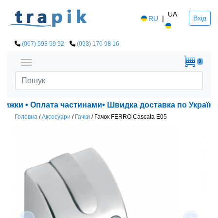
UA
|
Вхід
RU
(067) 593 59 92
(093) 170 98 16
0
нижки • Оплата частинами• Швидка доставка по Україні!
Головна
/
Аксесуари
/
Гачки
/
Гачок FERRO Cascata E05