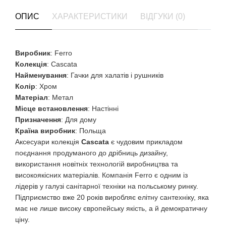
ОПИС
ХАРАКТЕРИСТИКИ
ВІДГУКИ (0)
Виробник
: Ferro
Колекція
: Cascata
Найменування
: Гачки для халатів і рушників
Колір
: Хром
Матеріал
: Метал
Місце встановлення
: Настінні
Призначення
: Для дому
Країна
виробник
: Польща
Аксесуари колекція
Cascata
є чудовим прикладом
поєднання продуманого до дрібниць дизайну,
використання новітніх технологій виробництва та
високоякісних матеріалів. Компанія Ferro є одним із
лідерів у галузі санітарної техніки на польському ринку.
Підприємство вже 20 років виробляє елітну сантехніку, яка
має не лише високу європейську якість, а й демократичну
ціну.