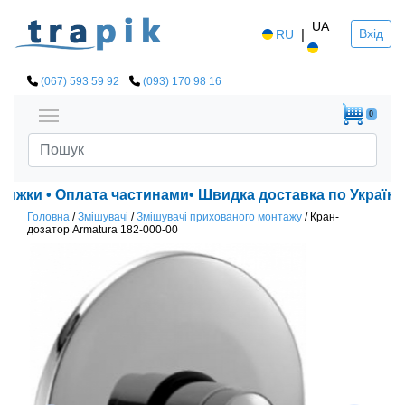
UA
|
Вхід
RU
(067) 593 59 92
(093) 170 98 16
0
нижки • Оплата частинами• Швидка доставка по Україні!
Головна
/
Змішувачі
/
Змішувачі прихованого монтажу
/
Кран-
дозатор Armatura 182-000-00