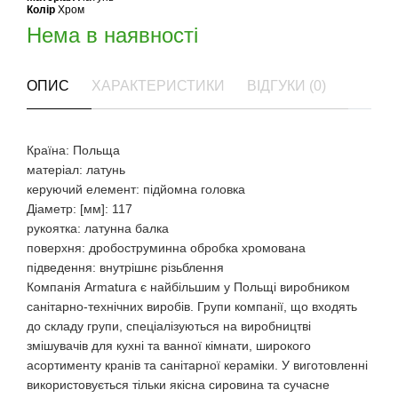
Колір
Хром
Нема в наявності
ОПИС
ХАРАКТЕРИСТИКИ
ВІДГУКИ (0)
Країна: Польща
матеріал: латунь
керуючий елемент: підйомна головка
Діаметр: [мм]: 117
рукоятка: латунна балка
поверхня: дробоструминна обробка хромована
підведення: внутрішнє різьблення
Компанія Armatura є найбільшим у Польщі виробником
санітарно-технічних виробів. Групи компанії, що входять
до складу групи, спеціалізуються на виробництві
змішувачів для кухні та ванної кімнати, широкого
асортименту кранів та санітарної кераміки. У виготовленні
використовується тільки якісна сировина та сучасне